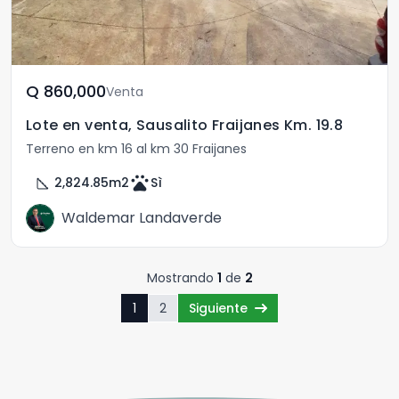
Q	860,000
Venta
Lote en venta, Sausalito Fraijanes Km. 19.8
Terreno en km 16 al km 30 Fraijanes
square_foot
pets
2,824.85
m2
Sì
Waldemar Landaverde
Mostrando
1
de
2
1
2
Siguiente