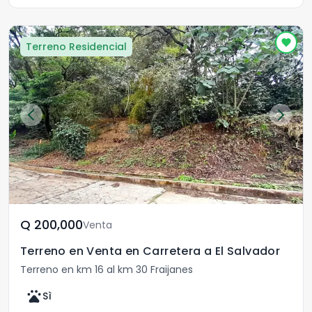
Terreno Residencial
Q	200,000
Venta
Terreno en Venta en Carretera a El Salvador
Terreno en km 16 al km 30 Fraijanes
pets
Sì