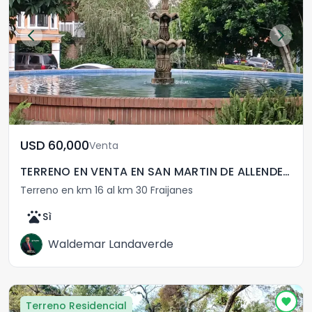
USD	60,000
Venta
TERRENO EN VENTA EN SAN MARTIN DE ALLENDE - CES
Terreno en km 16 al km 30 Fraijanes
pets
Sì
Waldemar Landaverde
Terreno Residencial