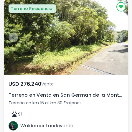
Terreno Residencial
USD	276,240
Venta
Terreno en Venta en San German de la Montaña Fraijanes
Terreno en km 16 al km 30 Fraijanes
pets
Sì
Waldemar Landaverde