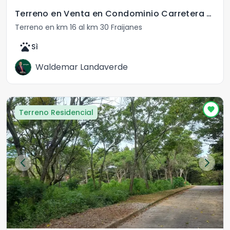
Terreno en Venta en Condominio Carretera al Salvador
Terreno en km 16 al km 30 Fraijanes
pets
Sì
Waldemar Landaverde
Terreno Residencial