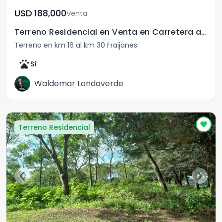
USD	188,000
Venta
Terreno Residencial en Venta en Carretera a El Salvador
Terreno en km 16 al km 30 Fraijanes
pets
Sì
Waldemar Landaverde
Terreno Residencial