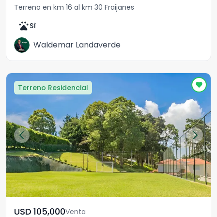
Terreno en km 16 al km 30 Fraijanes
pets
Sì
Waldemar Landaverde
Terreno Residencial
USD	105,000
Venta