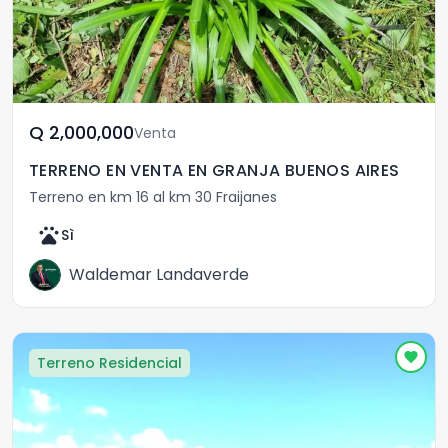
Q	2,000,000
Venta
TERRENO EN VENTA EN GRANJA BUENOS AIRES
Terreno en km 16 al km 30 Fraijanes
pets
Sì
Waldemar Landaverde
Terreno Residencial