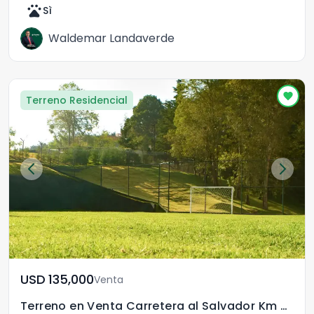
pets
Sì
Waldemar Landaverde
Terreno Residencial
USD	135,000
Venta
Terreno en Venta Carretera al Salvador Km 22.3