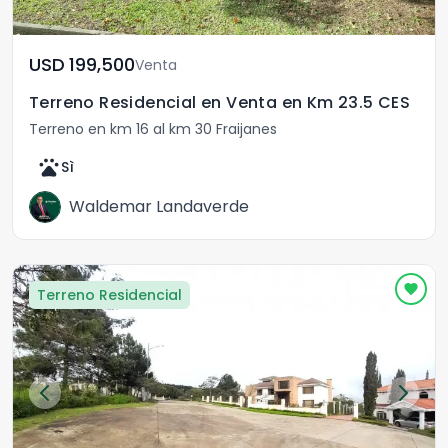
USD	199,500
Venta
Terreno Residencial en Venta en Km 23.5 CES
Terreno en km 16 al km 30 Fraijanes
pets
Sì
Waldemar Landaverde
Terreno Residencial