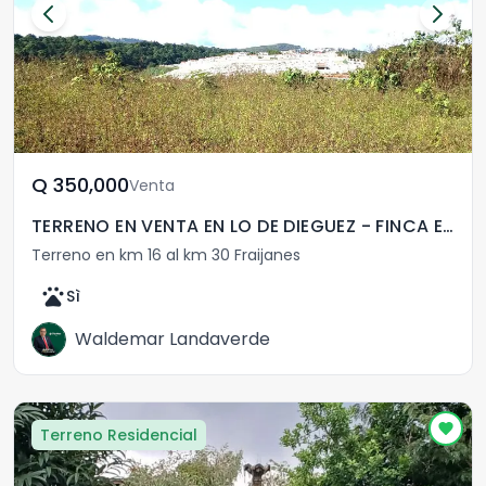
Q	350,000
Venta
TERRENO EN VENTA EN LO DE DIEGUEZ - FINCA EL MAGUEY
Terreno en km 16 al km 30 Fraijanes
pets
Sì
Waldemar Landaverde
Terreno Residencial