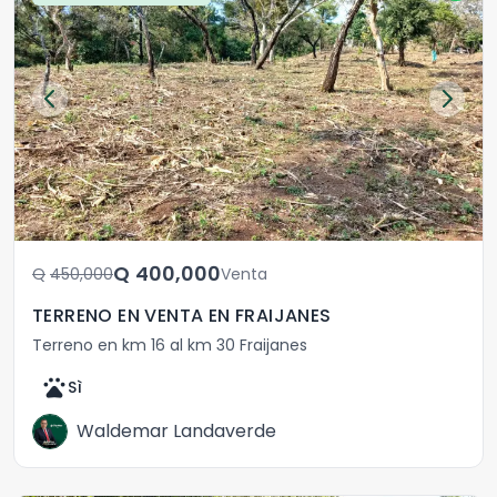
Q	400,000
Q	450,000
Venta
TERRENO EN VENTA EN FRAIJANES
Terreno en km 16 al km 30 Fraijanes
pets
Sì
Waldemar Landaverde