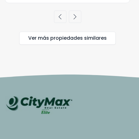
chevron_left
chevron_right
Ver más propiedades
similares