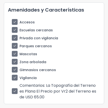
Amenidades y Características
check
Accesos
check
Escuelas cercanas
check
Privada con vigilancia
check
Parques cercanos
check
Mascotas
check
Zona arbolada
check
Gimnasios cercanos
check
Vigilancia
Comentarios
: La Topografía del Terreno
es Plana El Precio por Vr2 del Terreno es
check
de USD 65.00