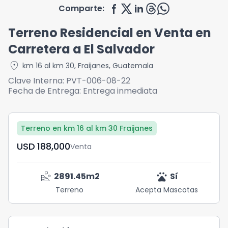
Comparte:
Terreno Residencial en Venta en
Carretera a El Salvador
location_on
km 16 al km 30
,
Fraijanes
,
Guatemala
Clave Interna:
PVT-006-08-22
Fecha de Entrega:
Entrega inmediata
Terreno en km 16 al km 30 Fraijanes
USD	188,000
Venta
landslide
pets
2891.45
m2
Sí
Terreno
Acepta Mascotas