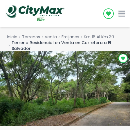
Icon desc
Inicio
chevron_right
Terrenos
chevron_right
Venta
chevron_right
Fraijanes
chevron_right
Km 16 Al Km 30
Terreno Residencial en Venta en Carretera a El
chevron_right
Salvador