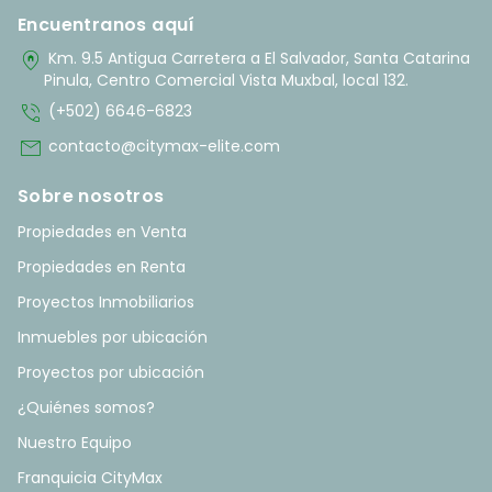
Encuentranos aquí
home_pin
Km. 9.5 Antigua Carretera a El Salvador, Santa Catarina
Pinula, Centro Comercial Vista Muxbal, local 132.
phone_in_talk
(+502) 6646-6823
mail
contacto@citymax-elite.com
Sobre nosotros
Propiedades en Venta
Propiedades en Renta
Proyectos Inmobiliarios
Inmuebles por ubicación
Proyectos por ubicación
¿Quiénes somos?
Nuestro Equipo
Franquicia CityMax