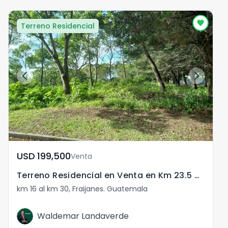
Terreno Residencial
USD	199,500
Venta
Terreno Residencial en Venta en Km 23.5 CES
km 16 al km 30, Fraijanes. Guatemala
k
Waldemar Landaverde