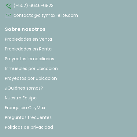
phone_in_talk
(+502) 6646-6823
mail
contacto@citymax-elite.com
Sobre nosotros
Propiedades en Venta
Propiedades en Renta
Proyectos Inmobiliarios
Inmuebles por ubicación
Proyectos por ubicación
¿Quiénes somos?
Nuestro Equipo
Franquicia CityMax
Preguntas frecuentes
Políticas de privacidad