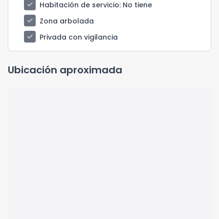
check
Habitación de servicio
: No tiene
check
Zona arbolada
check
Privada con vigilancia
Ubicación aproximada