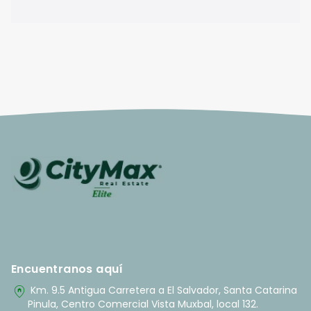
Encuentranos aquí
home_pin
Km. 9.5 Antigua Carretera a El Salvador, Santa Catarina
Pinula, Centro Comercial Vista Muxbal, local 132.