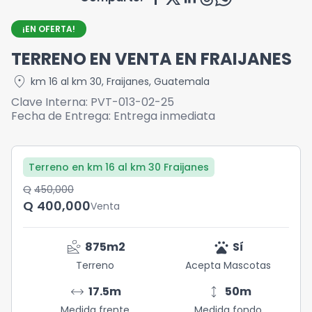
¡EN OFERTA!
TERRENO EN VENTA EN FRAIJANES
location_on
km 16 al km 30
,
Fraijanes
,
Guatemala
Clave Interna:
PVT-013-02-25
Fecha de Entrega:
Entrega inmediata
Terreno en km 16 al km 30 Fraijanes
Q	450,000
Q	400,000
Venta
landslide
pets
875
m2
Sí
Terreno
Acepta Mascotas
arrow_range
height
17.5
m
50
m
Medida frente
Medida fondo