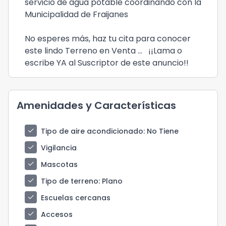
servicio de agua potable coordinando con la
Municipalidad de Fraijanes
No esperes más, haz tu cita para conocer
este lindo Terreno en Venta ... ¡¡Lama o
escribe YA al Suscriptor de este anuncio!!
Amenidades y Características
check
Tipo de aire acondicionado
: No Tiene
check
Vigilancia
check
Mascotas
check
Tipo de terreno
: Plano
check
Escuelas cercanas
check
Accesos