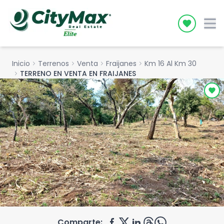
Icon desc
Inicio
chevron_right
Terrenos
chevron_right
Venta
chevron_right
Fraijanes
chevron_right
Km 16 Al Km 30
chevron_right
TERRENO EN VENTA EN FRAIJANES
Comparte: