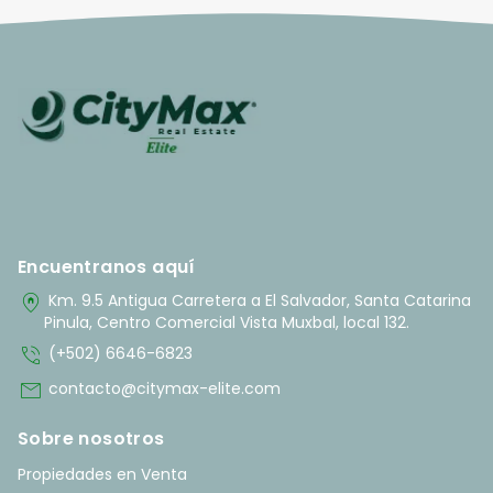
Encuentranos aquí
home_pin
Km. 9.5 Antigua Carretera a El Salvador, Santa Catarina
Pinula, Centro Comercial Vista Muxbal, local 132.
phone_in_talk
(+502) 6646-6823
mail
contacto@citymax-elite.com
Sobre nosotros
Propiedades en Venta