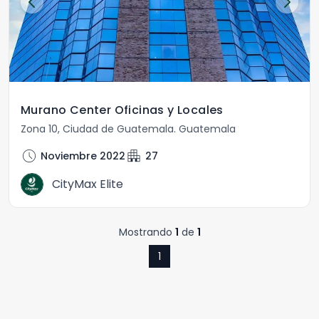
Murano Center Oficinas y Locales
Zona 10
,
Ciudad de Guatemala
.
Guatemala
schedule
apartment
Noviembre 2022
27
CityMax Elite
Mostrando
1
de
1
1