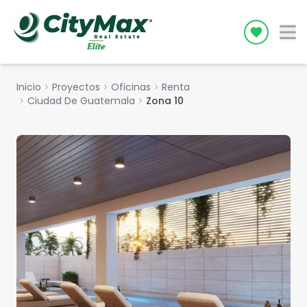
Icon desc
Inicio
chevron_right
Proyectos
chevron_right
Oficinas
chevron_right
Renta
chevron_right
Ciudad De Guatemala
chevron_right
Zona 10