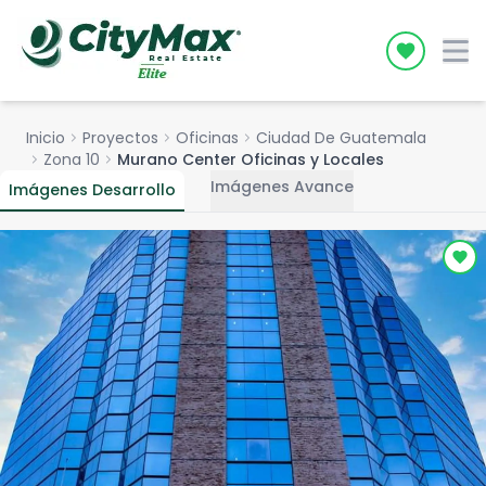
Icon desc
Inicio
chevron_right
Proyectos
chevron_right
Oficinas
chevron_right
Ciudad De Guatemala
chevron_right
Zona 10
chevron_right
Murano Center Oficinas y Locales
Imágenes Avance
Imágenes Desarrollo