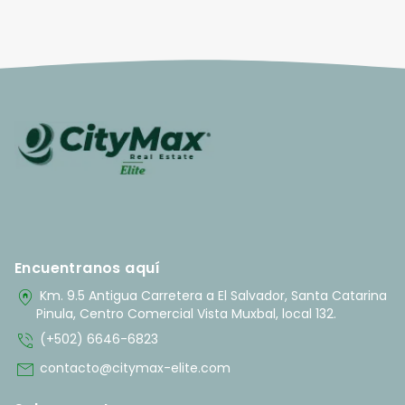
Encuentranos aquí
home_pin
Km. 9.5 Antigua Carretera a El Salvador, Santa Catarina
Pinula, Centro Comercial Vista Muxbal, local 132.
phone_in_talk
(+502) 6646-6823
mail
contacto@citymax-elite.com