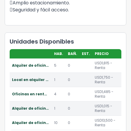
Amplio estacionamiento.
Seguridad y fácil acceso.
Unidades Disponibles
HAB.
BAÑ.
EST.
PRECIO
USD1,815 -
Alquiler de oficina en zona 10
5
0
Renta
USD1,750 -
Local en alquiler en zona viva
1
0
Renta
USD1,485 -
Oficinas en renta en zona 10
4
0
Renta
USD1,015 -
Alquiler de oficina en zona 10
1
0
Renta
USD13,500 -
Alquiler de oficina - zona viva
10
0
Renta