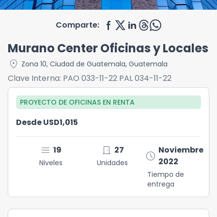
Comparte:
Murano Center Oficinas y Locales
location_on
Zona 10
,
Ciudad de Guatemala
,
Guatemala
Clave Interna:
PAO 033-11-22 PAL 034-11-22
PROYECTO DE OFICINAS
EN
RENTA
Desde USD1,015
menu
door_front
19
27
Noviembre
schedule
2022
Niveles
Unidades
Tiempo de
entrega