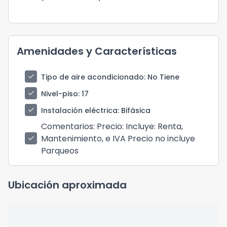
Amenidades y Características
check
Tipo de aire acondicionado
: No Tiene
check
Nivel-piso
: 17
check
Instalación eléctrica
: Bifásica
Comentarios
: Precio: Incluye: Renta,
Mantenimiento, e IVA Precio no incluye
check
Parqueos
Ubicación aproximada