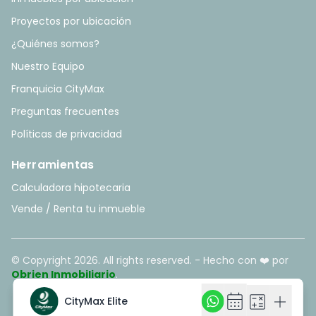
Proyectos por ubicación
¿Quiénes somos?
Nuestro Equipo
Franquicia CityMax
Preguntas frecuentes
Políticas de privacidad
Herramientas
Calculadora hipotecaria
Vende / Renta tu inmueble
© Copyright
2026
. All rights reserved. - Hecho con ❤️ por
Obrien Inmobiliario
.
calendar_month
calendar_month
calculate
calculate
add
add
CityMax Elite
CityMax Elite