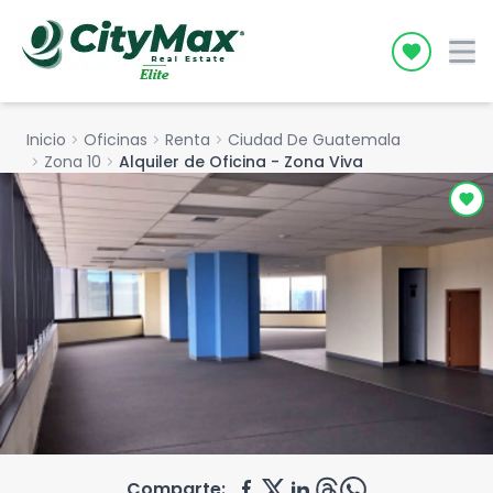
Icon desc
Inicio
chevron_right
Oficinas
chevron_right
Renta
chevron_right
Ciudad De Guatemala
chevron_right
Zona 10
chevron_right
Alquiler de Oficina - Zona Viva
Comparte: