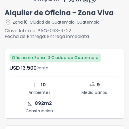
Alquiler de Oficina - Zona Viva
location_on
Zona 10
,
Ciudad de Guatemala
,
Guatemala
Clave Interna:
PAO-033-11-22
Fecha de Entrega:
Entrega inmediata
Oficina en Zona 10 Ciudad de Guatemala
USD	13,500
Renta
door_front
faucet
10
9
Ambientes
Medio baños
square_foot
892
m2
Construcción