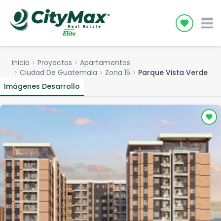
Icon desc
Inicio
chevron_right
Proyectos
chevron_right
Apartamentos
chevron_right
Ciudad De Guatemala
chevron_right
Zona 15
chevron_right
Parque Vista Verde
Imágenes Desarrollo