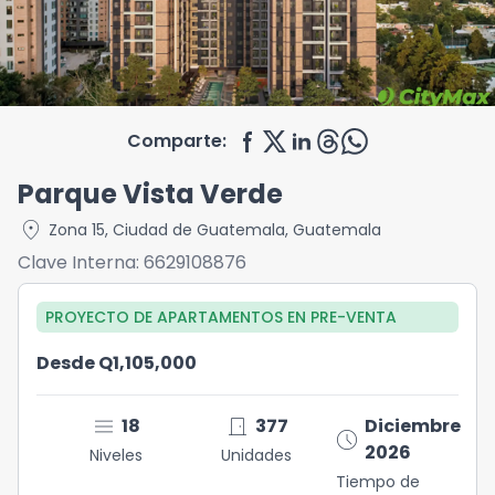
Comparte:
Parque Vista Verde
location_on
Zona 15
,
Ciudad de Guatemala
,
Guatemala
Clave Interna:
6629108876
PROYECTO DE APARTAMENTOS
EN
PRE-VENTA
Desde Q1,105,000
menu
door_front
18
377
Diciembre
schedule
2026
Niveles
Unidades
Tiempo de