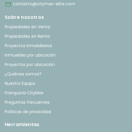
mail
contacto@citymax-elite.com
Sobre nosotros
Propiedades en Venta
Propiedades en Renta
Proyectos Inmobiliarios
Inmuebles por ubicación
Proyectos por ubicación
¿Quiénes somos?
Nuestro Equipo
Franquicia CityMax
Preguntas frecuentes
Políticas de privacidad
Herramientas