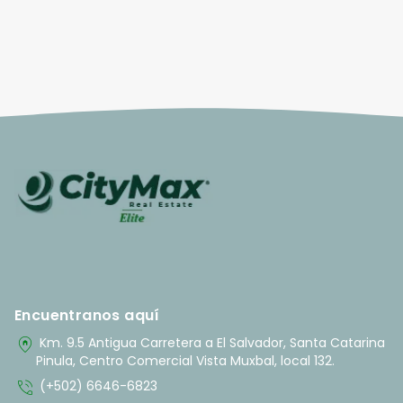
Encuentranos aquí
home_pin
Km. 9.5 Antigua Carretera a El Salvador, Santa Catarina
Pinula, Centro Comercial Vista Muxbal, local 132.
phone_in_talk
(+502) 6646-6823