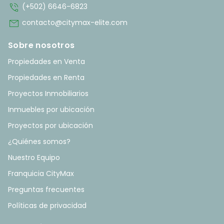
phone_in_talk
(+502) 6646-6823
mail
contacto@citymax-elite.com
Sobre nosotros
Propiedades en Venta
Propiedades en Renta
Proyectos Inmobiliarios
Inmuebles por ubicación
Proyectos por ubicación
¿Quiénes somos?
Nuestro Equipo
Franquicia CityMax
Preguntas frecuentes
Políticas de privacidad