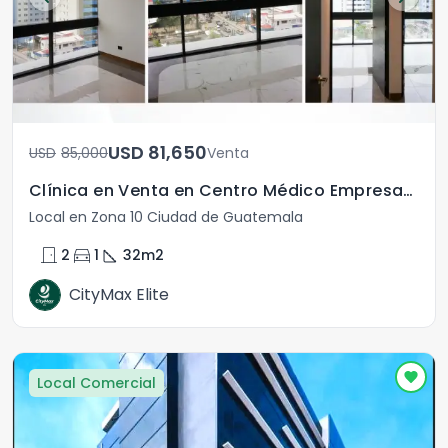
USD	81,650
USD	85,000
Venta
Clínica en Venta en Centro Médico Empresarial zona 10
Local en Zona 10 Ciudad de Guatemala
door_front
directions_car
square_foot
2
1
32
m2
CityMax Elite
Local Comercial