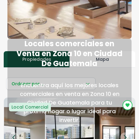
Locales comerciales en
Venta en Zona 10 en Ciudad
Propiedades
Mapa
De Guatemala
Ordenar por...
Encuentra aquí los mejores locales
comerciales en venta en Zona 10 en
Ciudad De Guatemala para tu
Local Comercial
próximo hogar o lugar ideal para
invertir.