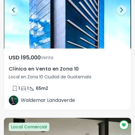
USD	195,000
Venta
Clínica en Venta en Zona 10
Local en Zona 10 Ciudad de Guatemala
door_front
directions_car
square_foot
1
1
65
m2
Waldemar Landaverde
Local Comercial