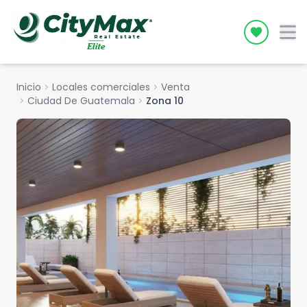
Icon desc
Inicio
chevron_right
Locales comerciales
chevron_right
Venta
chevron_right
Ciudad De Guatemala
chevron_right
Zona 10