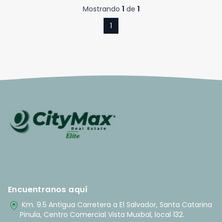
Mostrando
1
de
1
1
Encuentranos aquí
home_pin
Km. 9.5 Antigua Carretera a El Salvador, Santa Catarina
Pinula, Centro Comercial Vista Muxbal, local 132.