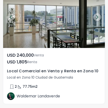
USD	240,000
Venta
USD	1,805
Renta
Local Comercial en Venta y Renta en Zona 10
Local en Zona 10 Ciudad de Guatemala
door_front
square_foot
2
77.75
m2
Waldemar Landaverde