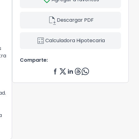
file_save
Descargar PDF
calculate
Calculadora Hipotecaria
s
tra
Comparte:
ad.
a