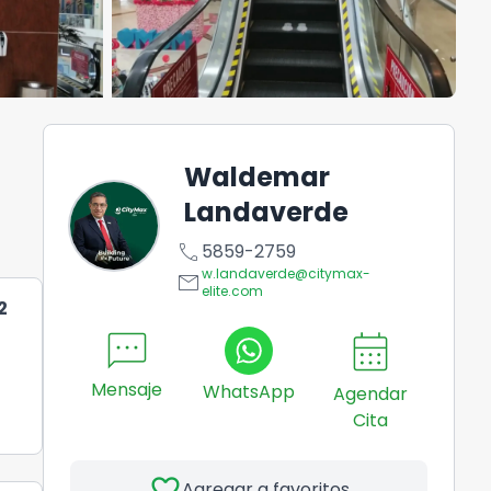
Waldemar
Landaverde
call
5859-2759
w.landaverde@citymax-
email
elite.com
2
sms
calendar_month
Mensaje
WhatsApp
Agendar
Cita
favorite
Agregar a favoritos