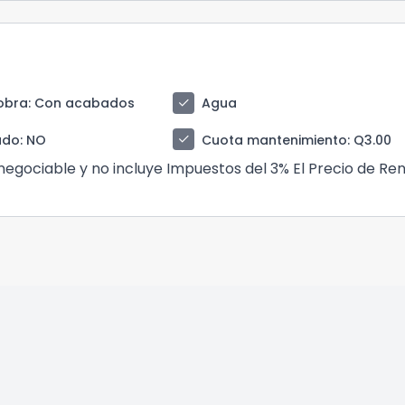
check
obra
: Con acabados
Agua
check
ado
: NO
Cuota mantenimiento
: Q3.00
 negociable y no incluye Impuestos del 3% El Precio de Re