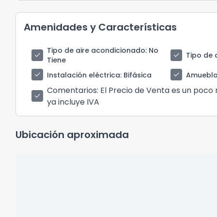
Amenidades y Características
Tipo de aire acondicionado
: No
check
check
Tipo de 
Tiene
check
check
Instalación eléctrica
: Bifásica
Amuebl
Comentarios
: El Precio de Venta es un poco
check
ya incluye IVA
Ubicación aproximada