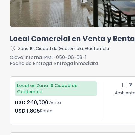
Local Comercial en Venta y Renta
location_on
Zona 10
,
Ciudad de Guatemala
,
Guatemala
Clave Interna:
PML-050-06-09-1
Fecha de Entrega:
Entrega inmediata
door_front
2
Local en Zona 10 Ciudad de
Guatemala
Ambient
USD	240,000
Venta
USD	1,805
Renta