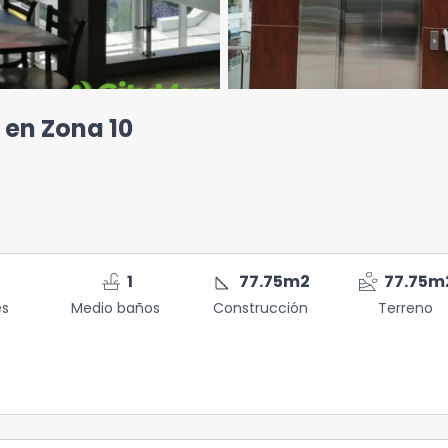
 en Zona 10
faucet
square_foot
landslide
1
77.75
m2
77.75
m
es
Medio baños
Construcción
Terreno