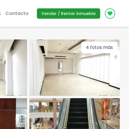
s
Contacto
Vender / Rentar inmueble
Icon des
4
fotos más