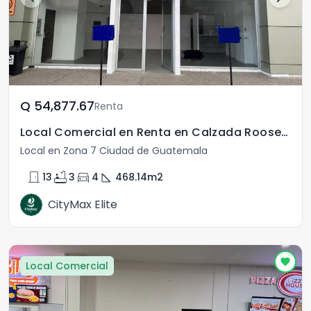
Q	54,877.67
Renta
Local Comercial en Renta en Calzada Roosevelt zona 7
Local en Zona 7 Ciudad de Guatemala
door_front
bathtub
directions_car
square_foot
13
3
4
468.14
m2
CityMax Elite
Local Comercial