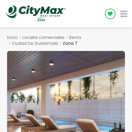
Icon desc
Inicio
chevron_right
Locales comerciales
chevron_right
Renta
chevron_right
Ciudad De Guatemala
chevron_right
Zona 7