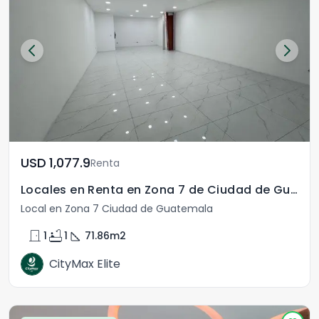
USD	1,077.9
Renta
Locales en Renta en Zona 7 de Ciudad de Guatemala
Local en Zona 7 Ciudad de Guatemala
door_front
bathtub
square_foot
1
1
71.86
m2
CityMax Elite