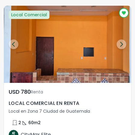
Local Comercial
USD	780
Renta
LOCAL COMERCIAL EN RENTA
Local en Zona 7 Ciudad de Guatemala
door_front
square_foot
2
60
m2
CityMax Elite