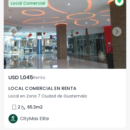
Local Comercial
USD	1,045
Renta
LOCAL COMERCIAL EN RENTA
Local en Zona 7 Ciudad de Guatemala
door_front
square_foot
2
65.3
m2
CityMax Elite