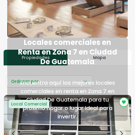
Locales comerciales en
Renta en Zona 7 en Ciudad
Propiedades
Mapa
De Guatemala
Ordenar por...
Encuentra aquí los mejores locales
comerciales en renta en Zona 7 en
Ciudad De Guatemala para tu
Local Comercial
próximo hogar o lugar ideal para
invertir.