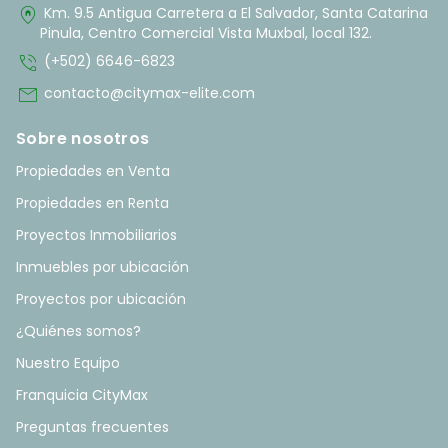
home_pin
Km. 9.5 Antigua Carretera a El Salvador, Santa Catarina
Pinula, Centro Comercial Vista Muxbal, local 132.
phone_in_talk
(+502) 6646-6823
mail
contacto@citymax-elite.com
Sobre nosotros
Propiedades en Venta
Propiedades en Renta
Proyectos Inmobiliarios
Inmuebles por ubicación
Proyectos por ubicación
¿Quiénes somos?
Nuestro Equipo
Franquicia CityMax
Preguntas frecuentes