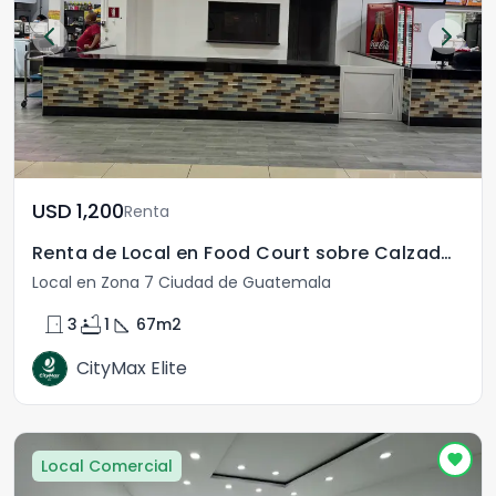
USD	1,200
Renta
Renta de Local en Food Court sobre Calzada Roosevelt
Local en Zona 7 Ciudad de Guatemala
door_front
bathtub
square_foot
3
1
67
m2
CityMax Elite
Local Comercial