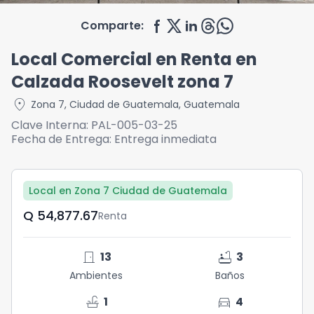
Comparte:
Local Comercial en Renta en
Calzada Roosevelt zona 7
location_on
Zona 7
,
Ciudad de Guatemala
,
Guatemala
Clave Interna:
PAL-005-03-25
Fecha de Entrega:
Entrega inmediata
Local en Zona 7 Ciudad de Guatemala
Q	54,877.67
Renta
door_front
bathtub
13
3
Ambientes
Baños
faucet
directions_car
1
4