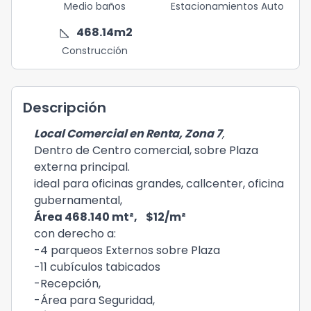
Medio baños
Estacionamientos Auto
square_foot
468.14
m2
Construcción
Descripción
Local Comercial en Renta, Zona 7
,
Dentro de Centro comercial, sobre Plaza
externa principal.
ideal para oficinas grandes, callcenter, oficina
gubernamental,
Área 468.140 mt², $12/m²
con derecho a:
-4 parqueos Externos sobre Plaza
-11 cubículos tabicados
-Recepción,
-Área para Seguridad,