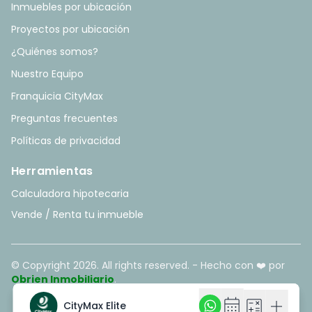
Inmuebles por ubicación
Proyectos por ubicación
¿Quiénes somos?
Nuestro Equipo
Franquicia CityMax
Preguntas frecuentes
Políticas de privacidad
Herramientas
Calculadora hipotecaria
Vende / Renta tu inmueble
© Copyright
2026
. All rights reserved. - Hecho con ❤️ por
Obrien Inmobiliario
.
calendar_month
calendar_month
calculate
calculate
add
add
CityMax Elite
CityMax Elite