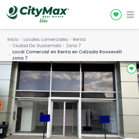
Icon desc
Inicio
chevron_right
Locales comerciales
chevron_right
Renta
chevron_right
Ciudad De Guatemala
chevron_right
Zona 7
Local Comercial en Renta en Calzada Roosevelt
chevron_right
zona 7