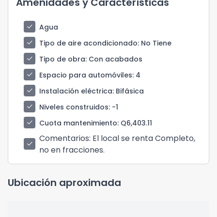
Amenidades y Características
check
Agua
check
Tipo de aire acondicionado
: No Tiene
check
Tipo de obra
: Con acabados
check
Espacio para automóviles
: 4
check
Instalación eléctrica
: Bifásica
check
Niveles construidos
: -1
check
Cuota mantenimiento
: Q6,403.11
Comentarios
: El local se renta Completo,
check
no en fracciones.
Ubicación aproximada