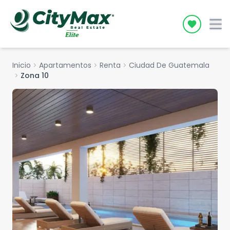
Icon desc
Inicio
chevron_right
Apartamentos
chevron_right
Renta
chevron_right
Ciudad De Guatemala
chevron_right
Zona 10