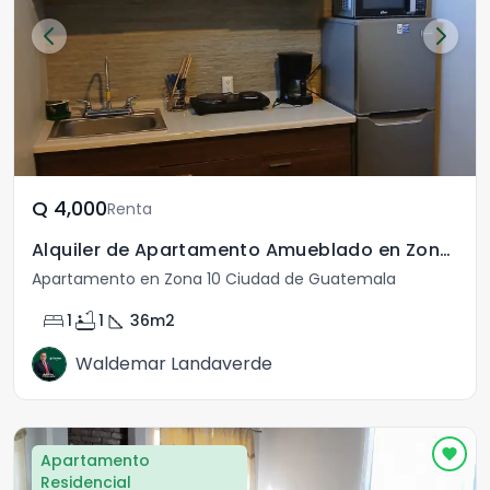
Q	4,000
Renta
Alquiler de Apartamento Amueblado en Zona 10
Apartamento en Zona 10 Ciudad de Guatemala
bed
bathtub
square_foot
1
1
36
m2
Waldemar Landaverde
Apartamento
Residencial