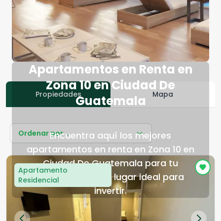
Apartamentos en Renta en
Zona 10 en Ciudad De
Propiedades
Mapa
Guatemala
Ordenar por...
Encuentra aquí los mejores
apartamentos en renta en Zona 10 en
Ciudad De Guatemala para tu
Apartamento
próximo hogar o lugar ideal para
Residencial
invertir.