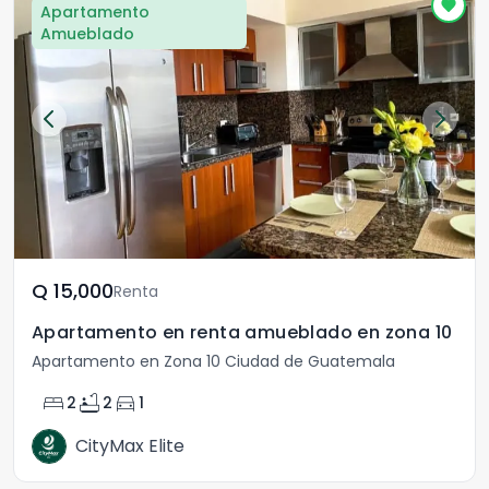
Apartamento
Amueblado
Q	15,000
Renta
Apartamento en renta amueblado en zona 10
Apartamento en Zona 10 Ciudad de Guatemala
bed
bathtub
directions_car
2
2
1
CityMax Elite