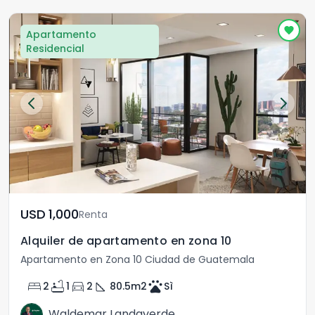
Apartamento
Residencial
USD	1,000
Renta
Alquiler de apartamento en zona 10
Apartamento en Zona 10 Ciudad de Guatemala
bed
bathtub
directions_car
square_foot
pets
2
1
2
80.5
m2
Sì
Waldemar Landaverde