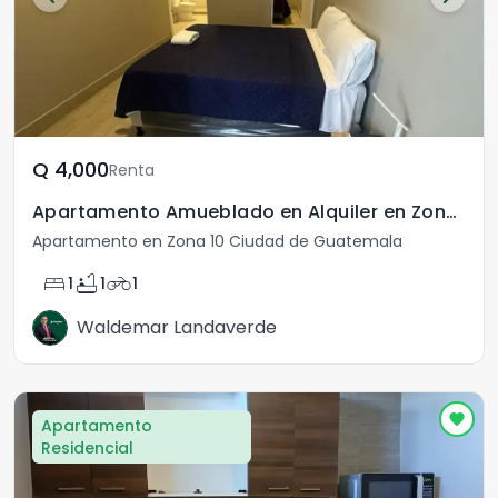
Q	4,000
Renta
Apartamento Amueblado en Alquiler en Zona 10
Apartamento en Zona 10 Ciudad de Guatemala
bed
bathtub
motorcycle
1
1
1
Waldemar Landaverde
Apartamento
Residencial