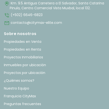
home_pin
Km. 9.5 Antigua Carretera a El Salvador, Santa Catarina
Pinula, Centro Comercial Vista Muxbal, local 132.
phone_in_talk
(+502) 6646-6823
mail
contacto@citymax-elite.com
Sobre nosotros
Propiedades en Venta
Propiedades en Renta
Proyectos Inmobiliarios
Inmuebles por ubicación
Proyectos por ubicación
¿Quiénes somos?
Nuestro Equipo
Franquicia CityMax
Preguntas frecuentes