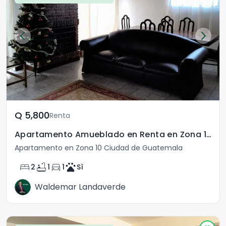
Q	5,800
Renta
Apartamento Amueblado en Renta en Zona 10
Apartamento en Zona 10 Ciudad de Guatemala
bed
bathtub
directions_car
pets
2
1
1
Sì
Waldemar Landaverde