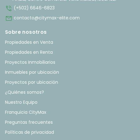
phone_in_talk
(+502) 6646-6823
mail
contacto@citymax-elite.com
Sobre nosotros
Propiedades en Venta
Propiedades en Renta
Proyectos Inmobiliarios
Inmuebles por ubicación
Proyectos por ubicación
¿Quiénes somos?
Nuestro Equipo
Franquicia CityMax
Preguntas frecuentes
Políticas de privacidad