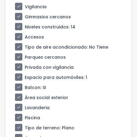
check
Vigilancia
check
Gimnasios cercanos
check
Niveles construidos
: 14
check
Accesos
check
Tipo de aire acondicionado
: No Tiene
check
Parques cercanos
check
Privada con vigilancia
check
Espacio para automóviles
: 1
check
Balcon
: Si
check
Área social exterior
check
Lavanderia
check
Piscina
check
Tipo de terreno
: Plano