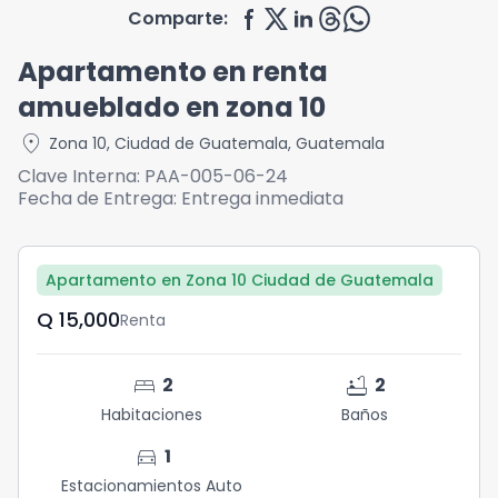
Comparte:
Apartamento en renta
amueblado en zona 10
location_on
Zona 10
,
Ciudad de Guatemala
,
Guatemala
Clave Interna:
PAA-005-06-24
Fecha de Entrega:
Entrega inmediata
Apartamento en Zona 10 Ciudad de Guatemala
Q	15,000
Renta
bed
bathtub
2
2
Habitaciones
Baños
directions_car
1
Estacionamientos Auto