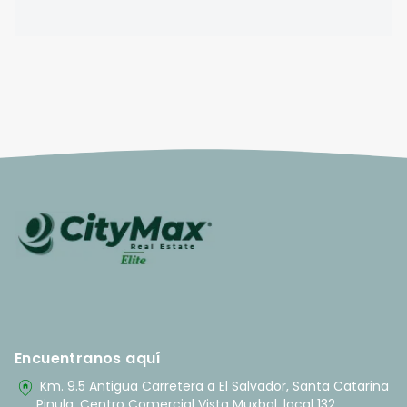
Encuentranos aquí
home_pin
Km. 9.5 Antigua Carretera a El Salvador, Santa Catarina
Pinula, Centro Comercial Vista Muxbal, local 132.