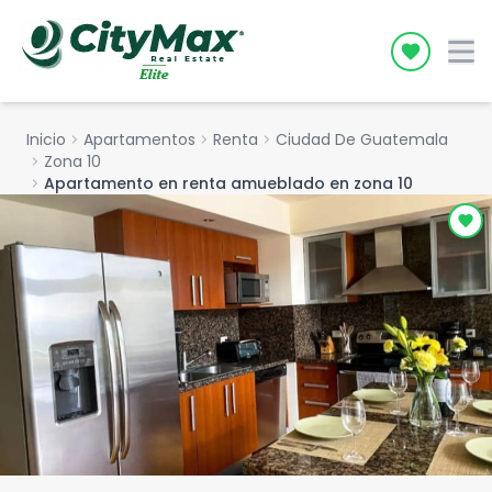
Icon desc
Inicio
chevron_right
Apartamentos
chevron_right
Renta
chevron_right
Ciudad De Guatemala
chevron_right
Zona 10
chevron_right
Apartamento en renta amueblado en zona 10