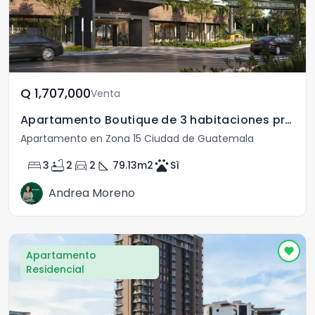
Q	1,707,000
Venta
Apartamento Boutique de 3 habitaciones preventa zona 15
Apartamento en Zona 15 Ciudad de Guatemala
bed
bathtub
directions_car
square_foot
pets
3
2
2
79.13
m2
Sì
Andrea Moreno
Apartamento
Residencial