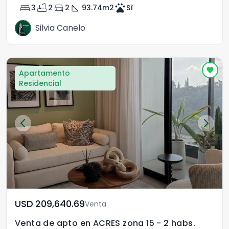
bed
bathtub
directions_car
square_foot
pets
3
2
2
93.74
m2
Sì
Silvia Canelo
Apartamento
Residencial
USD	209,640.69
Venta
Venta de apto en ACRES zona 15 - 2 habs.