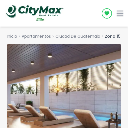
Icon desc
Inicio
chevron_right
Apartamentos
chevron_right
Ciudad De Guatemala
chevron_right
Zona 15