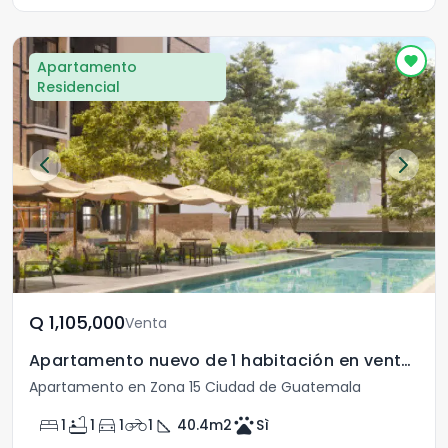
Apartamento
Residencial
Q	1,105,000
Venta
Apartamento nuevo de 1 habitación en venta en zona 15
Apartamento en Zona 15 Ciudad de Guatemala
bed
bathtub
directions_car
motorcycle
square_foot
pets
1
1
1
1
40.4
m2
Sì