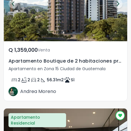
Q	1,359,000
Venta
Apartamento Boutique de 2 habitaciones preventa zona 15
Apartamento en Zona 15 Ciudad de Guatemala
bed
bathtub
directions_car
square_foot
pets
2
2
2
56.31
m2
Sì
Andrea Moreno
Apartamento
Residencial