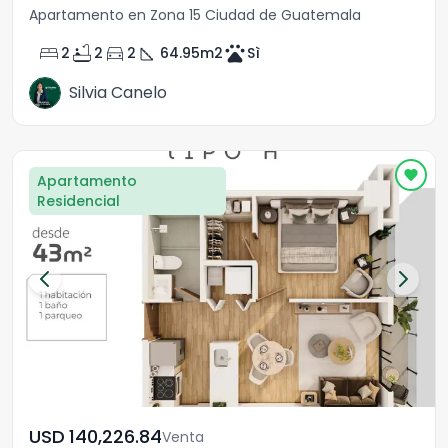
Apartamento en Zona 15 Ciudad de Guatemala
bed
bathtub
directions_car
square_foot
pets
2
2
2
64.95
m2
Sì
Silvia Canelo
Apartamento
Residencial
USD	140,226.84
Venta