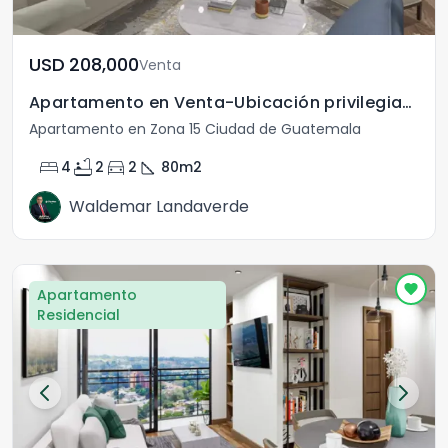
USD	208,000
Venta
Apartamento en Venta-Ubicación privilegiada
Apartamento en Zona 15 Ciudad de Guatemala
bed
bathtub
directions_car
square_foot
4
2
2
80
m2
Waldemar Landaverde
Apartamento
Residencial