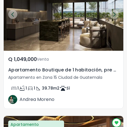
Q	1,049,000
Venta
Apartamento Boutique de 1 habitación, pre venta zona 15
Apartamento en Zona 15 Ciudad de Guatemala
bed
bathtub
directions_car
square_foot
pets
1
1
1
39.78
m2
Sì
Andrea Moreno
Apartamento