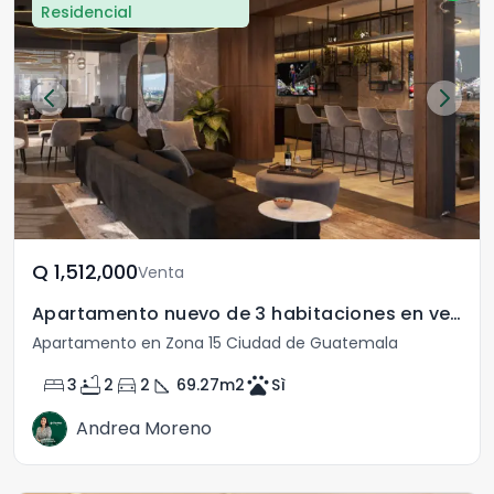
Residencial
Q	1,512,000
Venta
Apartamento nuevo de 3 habitaciones en venta en zona 15
Apartamento en Zona 15 Ciudad de Guatemala
bed
bathtub
directions_car
square_foot
pets
3
2
2
69.27
m2
Sì
Andrea Moreno