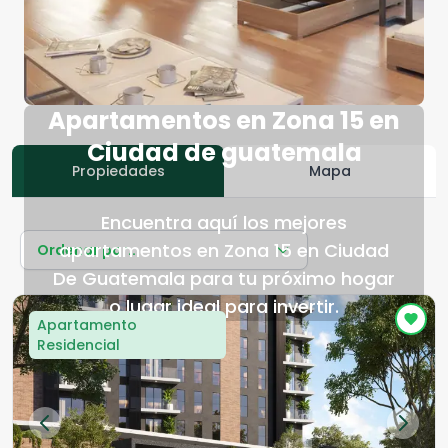
Apartamentos en Zona 15 en
Ciudad de guatemala
Propiedades
Mapa
Encuentra aquí los mejores
apartamentos en Zona 15 en Ciudad
Ordenar por...
De Guatemala para tu próximo hogar
o lugar ideal para invertir.
Apartamento
Residencial