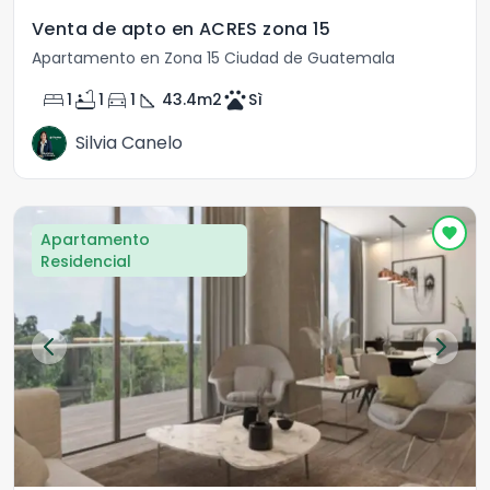
Venta de apto en ACRES zona 15
Apartamento en Zona 15 Ciudad de Guatemala
bed
bathtub
directions_car
square_foot
pets
1
1
1
43.4
m2
Sì
Silvia Canelo
Apartamento
Residencial