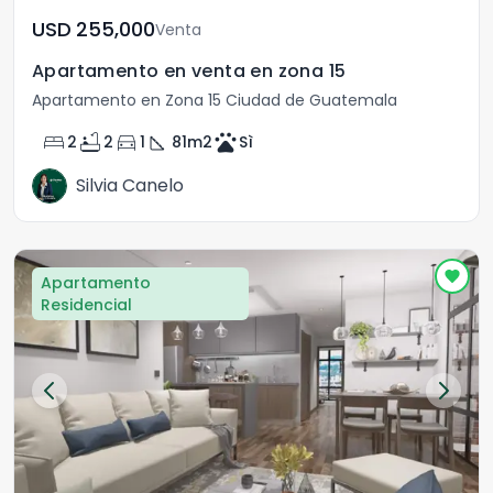
USD	255,000
Venta
Apartamento en venta en zona 15
Apartamento en Zona 15 Ciudad de Guatemala
bed
bathtub
directions_car
square_foot
pets
2
2
1
81
m2
Sì
Silvia Canelo
Apartamento
Residencial