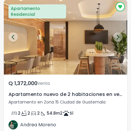
Apartamento
Residencial
Q	1,372,000
Venta
Apartamento nuevo de 2 habitaciones en venta en zona 15
Apartamento en Zona 15 Ciudad de Guatemala
bed
bathtub
directions_car
square_foot
pets
2
2
2
54.8
m2
Sì
Andrea Moreno