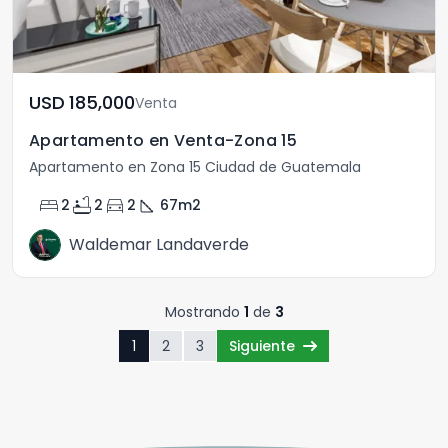
USD	185,000
Venta
Apartamento en Venta-Zona 15
Apartamento en Zona 15 Ciudad de Guatemala
bed
bathtub
directions_car
square_foot
2
2
2
67
m2
Waldemar Landaverde
Mostrando
1
de
3
1
2
3
Siguiente