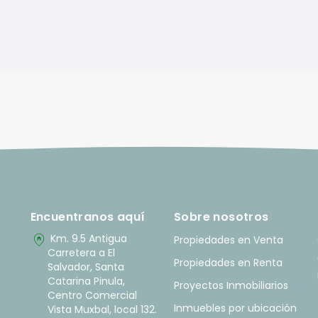
Encuentranos aquí
Sobre nosotros
home_pin
Km. 9.5 Antigua
Propiedades en Venta
Carretera a El
Propiedades en Renta
Salvador, Santa
Catarina Pinula,
Proyectos Inmobiliarios
Centro Comercial
Inmuebles por ubicación
Vista Muxbal, local 132.