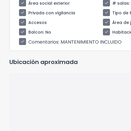
check
check
Área social exterior
# salas
:
check
check
Privada con vigilancia
Tipo de 
check
check
Accesos
Área de 
check
check
Balcon
: No
Habitaci
Comentarios
: MANTENIMIENTO INCLUIDO
check
Ubicación aproximada