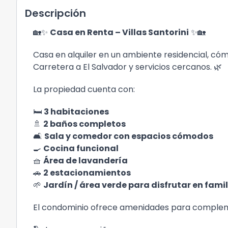
Descripción
🏡✨
Casa en Renta – Villas Santorini
✨🏡
Casa en alquiler en un ambiente residencial, có
Carretera a El Salvador y servicios cercanos. 🌿
La propiedad cuenta con:
🛏️
3 habitaciones
🚿
2 baños completos
🛋️
Sala y comedor con espacios cómodos
🍳
Cocina funcional
🧺
Área de lavandería
🚗
2 estacionamientos
🌱
Jardín / área verde para disfrutar en fami
El condominio ofrece amenidades para complemen