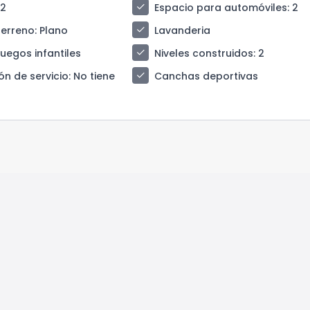
check
 2
Espacio para automóviles
: 2
check
terreno
: Plano
Lavanderia
check
juegos infantiles
Niveles construidos
: 2
check
ón de servicio
: No tiene
Canchas deportivas