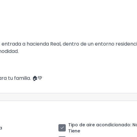
5 entrada a hacienda Real, dentro de un entorno residenci
modidad.
a tu familia. 🏠💚
Tipo de aire acondicionado
: N
check
a
Tiene