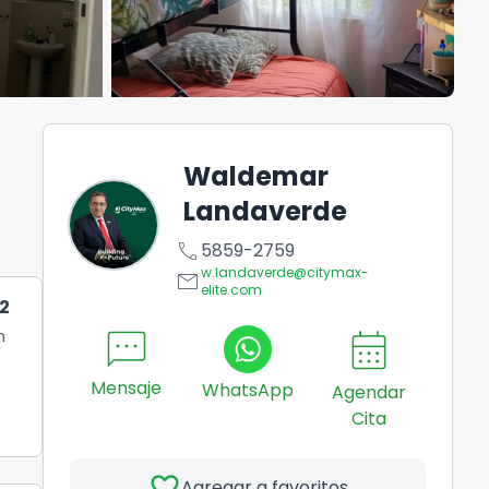
Waldemar
Landaverde
call
5859-2759
w.landaverde@citymax-
email
elite.com
2
sms
calendar_month
n
Mensaje
WhatsApp
Agendar
Cita
favorite
Agregar a favoritos