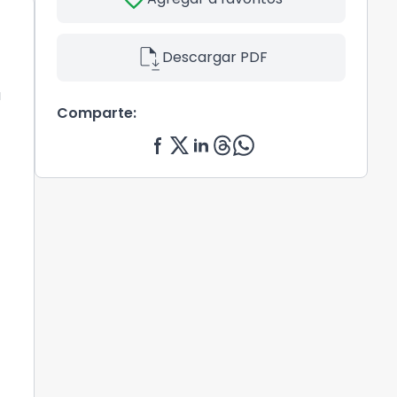
file_save
Descargar PDF
a
Comparte: