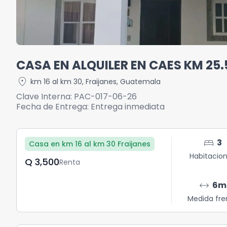
CASA EN ALQUILER EN CAES KM 25.
location_on
km 16 al km 30
,
Fraijanes
,
Guatemala
Clave Interna:
PAC-017-06-26
Fecha de Entrega:
Entrega inmediata
bed
3
Casa en km 16 al km 30 Fraijanes
Habitacio
Q	3,500
Renta
arrow_range
6
m
Medida fre