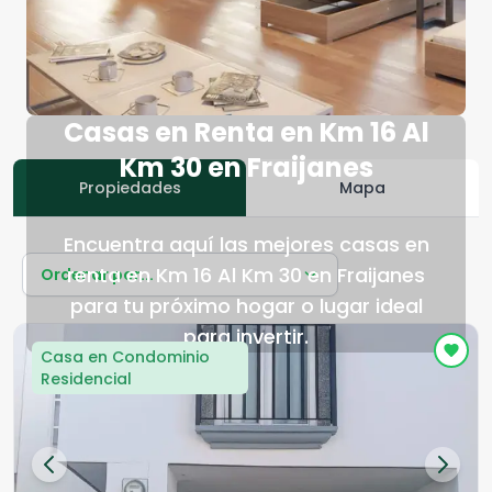
Casas en Renta en Km 16 Al
Km 30 en Fraijanes
Propiedades
Mapa
Encuentra aquí las mejores casas en
renta en Km 16 Al Km 30 en Fraijanes
Ordenar por...
para tu próximo hogar o lugar ideal
para invertir.
Casa en Condominio
Residencial