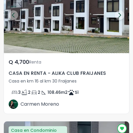
Q	4,700
Renta
CASA EN RENTA - ALIKA CLUB FRAIJANES
Casa en km 16 al km 30 Fraijanes
bed
bathtub
directions_car
square_foot
pets
3
2
2
108.46
m2
Sì
Carmen Moreno
Casa en Condominio