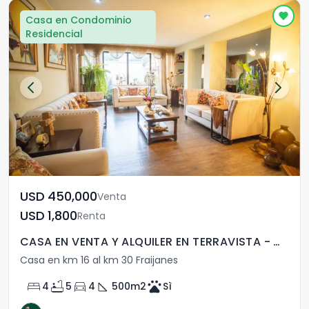
Casa en Condominio
Residencial
USD	450,000
Venta
USD	1,800
Renta
CASA EN VENTA Y ALQUILER EN TERRAVISTA - CES
Casa en km 16 al km 30 Fraijanes
bed
bathtub
directions_car
square_foot
pets
4
5
4
500
m2
Sì