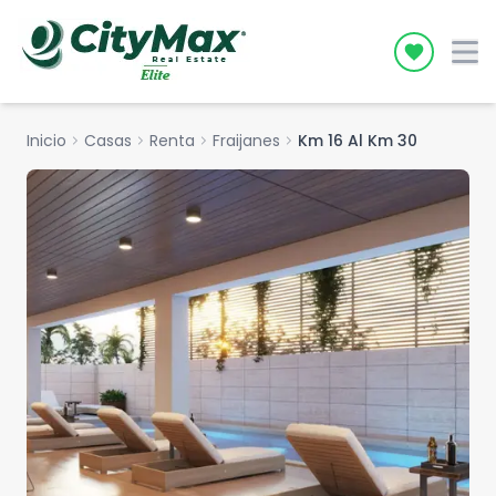
Icon desc
Inicio
chevron_right
Casas
chevron_right
Renta
chevron_right
Fraijanes
chevron_right
Km 16 Al Km 30