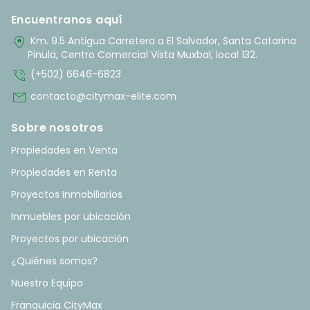
Encuentranos aquí
home_pin
Km. 9.5 Antigua Carretera a El Salvador, Santa Catarina
Pinula, Centro Comercial Vista Muxbal, local 132.
phone_in_talk
(+502) 6646-6823
mail
contacto@citymax-elite.com
Sobre nosotros
Propiedades en Venta
Propiedades en Renta
Proyectos Inmobiliarios
Inmuebles por ubicación
Proyectos por ubicación
¿Quiénes somos?
Nuestro Equipo
Franquicia CityMax