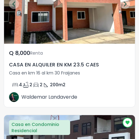
Q	8,000
Renta
CASA EN ALQUILER EN KM 23.5 CAES
Casa en km 16 al km 30 Fraijanes
bed
bathtub
directions_car
square_foot
4
2
2
200
m2
Waldemar Landaverde
Casa en Condominio
Residencial