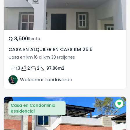
Q	3,500
Renta
CASA EN ALQUILER EN CAES KM 25.5
Casa en km 16 al km 30 Fraijanes
bed
bathtub
directions_car
square_foot
3
2
2
97.86
m2
Waldemar Landaverde
Casa en Condominio
Residencial