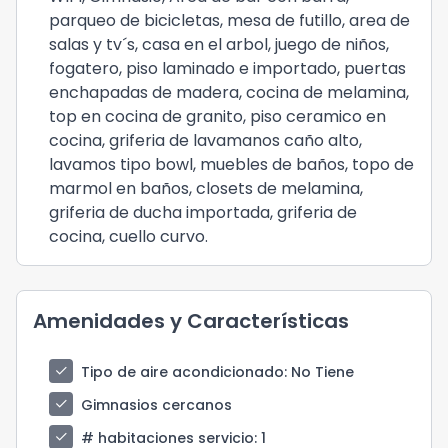
parqueo de bicicletas, mesa de futillo, area de
salas y tv´s, casa en el arbol, juego de niños,
fogatero, piso laminado e importado, puertas
enchapadas de madera, cocina de melamina,
top en cocina de granito, piso ceramico en
cocina, griferia de lavamanos caño alto,
lavamos tipo bowl, muebles de baños, topo de
marmol en baños, closets de melamina,
griferia de ducha importada, griferia de
cocina, cuello curvo.
Amenidades y Características
check
Tipo de aire acondicionado
: No Tiene
check
Gimnasios cercanos
check
# habitaciones servicio
: 1