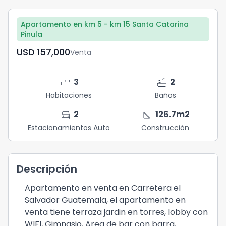
Apartamento en km 5 - km 15 Santa Catarina
Pinula
USD	157,000
Venta
bed
bathtub
3
2
Habitaciones
Baños
directions_car
square_foot
2
126.7
m2
Estacionamientos Auto
Construcción
Descripción
Apartamento en venta en Carretera el
Salvador Guatemala, el apartamento en
venta tiene terraza jardin en torres, lobby con
WIFI, Gimnasio, Area de bar con barra,