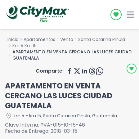
Icon desc
Inicio
chevron_right
Apartamentos
chevron_right
Venta
chevron_right
Santa Catarina Pinula
chevron_right
Km 5 Km 15
APARTAMENTO EN VENTA CERCANO LAS LUCES CIUDAD
chevron_right
GUATEMALA
Comparte:
APARTAMENTO EN VENTA
CERCANO LAS LUCES CIUDAD
GUATEMALA
location_on
km 5 - km 15
,
Santa Catarina Pinula
,
Guatemala
Clave Interna:
PVA-015-10-15-46
Fecha de Entrega:
2018-03-15