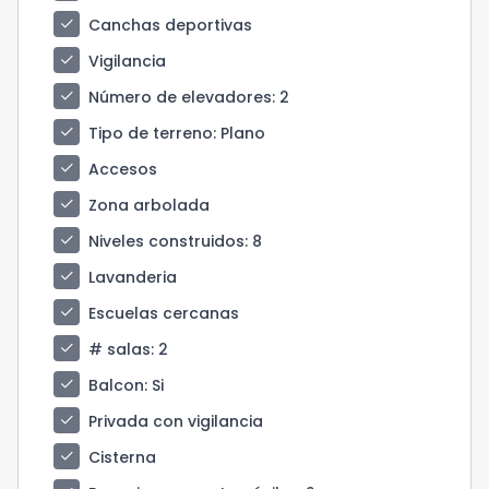
check
Canchas deportivas
check
Vigilancia
check
Número de elevadores
: 2
check
Tipo de terreno
: Plano
check
Accesos
check
Zona arbolada
check
Niveles construidos
: 8
check
Lavanderia
check
Escuelas cercanas
check
# salas
: 2
check
Balcon
: Si
check
Privada con vigilancia
check
Cisterna