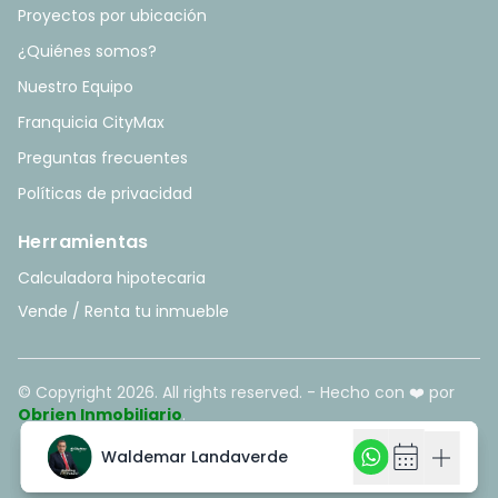
Proyectos por ubicación
¿Quiénes somos?
Nuestro Equipo
Franquicia CityMax
Preguntas frecuentes
Políticas de privacidad
Herramientas
Calculadora hipotecaria
Vende / Renta tu inmueble
© Copyright
2026
. All rights reserved. - Hecho con ❤️ por
Obrien Inmobiliario
.
calendar_month
calendar_month
add
add
Waldemar Landaverde
Waldemar Landaverde