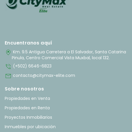
Encuentranos aquí
home_pin
Km. 9.5 Antigua Carretera a El Salvador, Santa Catarina
Pinula, Centro Comercial Vista Muxbal, local 132.
phone_in_talk
(+502) 6646-6823
mail
contacto@citymax-elite.com
Sobre nosotros
Propiedades en Venta
Propiedades en Renta
Proyectos Inmobiliarios
Inmuebles por ubicación