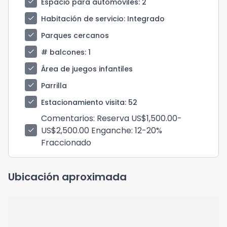
check
Espacio para automóviles
: 2
check
Habitación de servicio
: Integrado
check
Parques cercanos
check
# balcones
: 1
check
Área de juegos infantiles
check
Parrilla
check
Estacionamiento visita
: 52
Comentarios
: Reserva US$1,500.00-
US$2,500.00 Enganche: 12-20%
check
Fraccionado
Ubicación aproximada