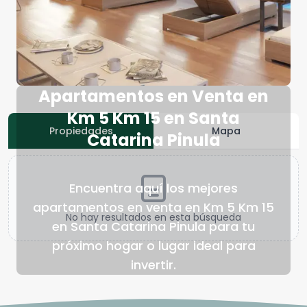
Apartamentos en Venta en
Km 5 Km 15 en Santa
Propiedades
Mapa
Catarina Pinula
Encuentra aquí los mejores
apartamentos en venta en Km 5 Km 15
No hay resultados en esta búsqueda
en Santa Catarina Pinula para tu
próximo hogar o lugar ideal para
invertir.