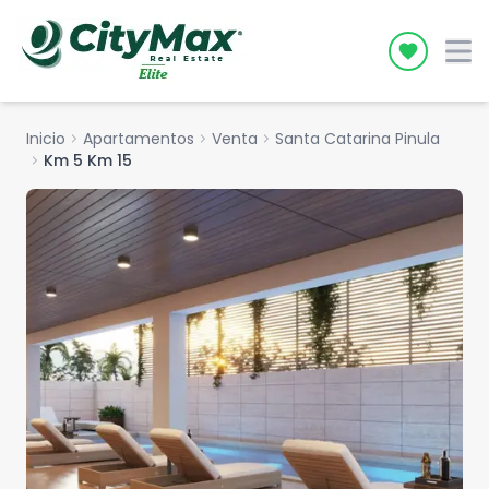
Icon desc
Inicio
chevron_right
Apartamentos
chevron_right
Venta
chevron_right
Santa Catarina Pinula
chevron_right
Km 5 Km 15