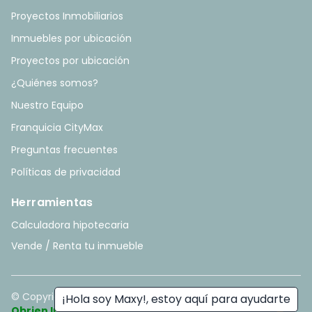
Proyectos Inmobiliarios
Inmuebles por ubicación
Proyectos por ubicación
¿Quiénes somos?
Nuestro Equipo
Franquicia CityMax
Preguntas frecuentes
Políticas de privacidad
Herramientas
Calculadora hipotecaria
Vende / Renta tu inmueble
© Copyright
2026
. All rights reserved. - Hecho con ❤️ por
¡Hola soy Maxy!, estoy aquí para ayudarte
Obrien Inmobiliario
.