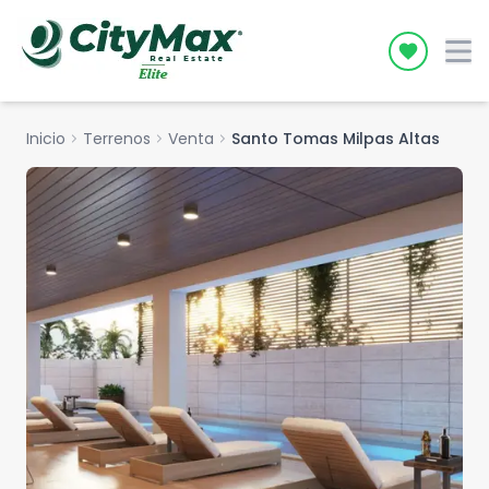
Icon desc
Inicio
chevron_right
Terrenos
chevron_right
Venta
chevron_right
Santo Tomas Milpas Altas