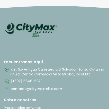
Encuentranos aquí
home_pin
Km. 9.5 Antigua Carretera a El Salvador, Santa Catarina
Pinula, Centro Comercial Vista Muxbal, local 132.
phone_in_talk
(+502) 6646-6823
mail
contacto@citymax-elite.com
Sobre nosotros
Propiedades en Venta