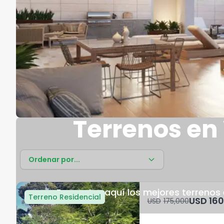
Terrenos en
Ordenar por...
Encuentra aquí los mejores terrenos
Terreno Residencial
USD	
USD	175,000