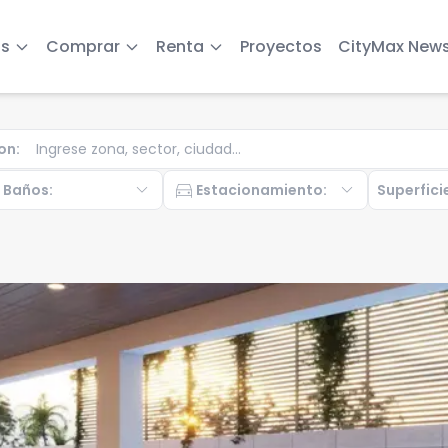
s
Comprar
Renta
Proyectos
CityMax New
on
:
b
expand_more
directions_car
expand_more
Baños
:
Estacionamiento
:
Superfici