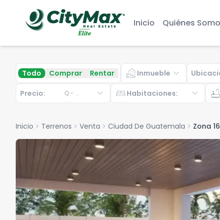
Inicio
Quiénes Somo
real_estate_agent
expand_more
Todo
Comprar
Rentar
Inmueble
Ubicaci
expand_more
bed
expand_more
bathtu
Precio:
Habitaciones
:
Q
-
...
Inicio
chevron_right
Terrenos
chevron_right
Venta
chevron_right
Ciudad De Guatemala
chevron_right
Zona 16