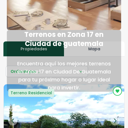
Terrenos en Zona 17 en
Ciudad de guatemala
Propiedades
Mapa
Encuentra aquí los mejores terrenos
en Zona 17 en Ciudad De Guatemala
Ordenar por...
para tu próximo hogar o lugar ideal
para invertir.
Terreno Residencial