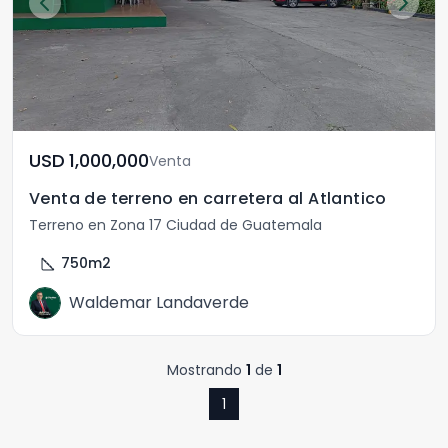
USD	1,000,000
Venta
Venta de terreno en carretera al Atlantico
Terreno en Zona 17 Ciudad de Guatemala
square_foot
750
m2
Waldemar Landaverde
Mostrando
1
de
1
1