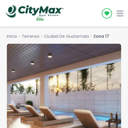
Icon desc
Inicio
chevron_right
Terrenos
chevron_right
Ciudad De Guatemala
chevron_right
Zona 17