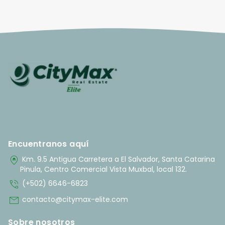
Encuentranos aquí
home_pin
Km. 9.5 Antigua Carretera a El Salvador, Santa Catarina
Pinula, Centro Comercial Vista Muxbal, local 132.
phone_in_talk
(+502) 6646-6823
mail
contacto@citymax-elite.com
Sobre nosotros