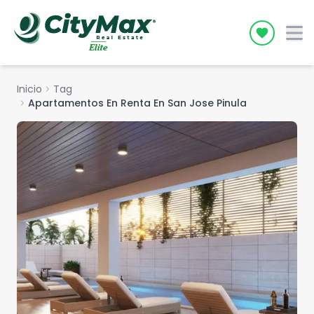
Icon desc
Inicio
chevron_right
Tag
chevron_right
Apartamentos En Renta En San Jose Pinula