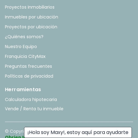
Proyectos Inmobiliarios
Inmuebles por ubicación
Proyectos por ubicación
¿Quiénes somos?
Nuestro Equipo
Franquicia CityMax
Preguntas frecuentes
Políticas de privacidad
Herramientas
Calculadora hipotecaria
Vende / Renta tu inmueble
© Copyright
2026
. All rights reserved. - Hecho con ❤️ por
¡Hola soy Maxy!, estoy aquí para ayudarte
Obrien Inmobiliario
.