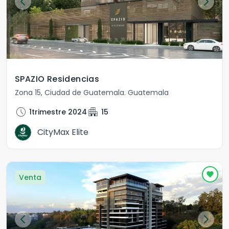
SPAZIO Residencias
Zona 15
,
Ciudad de Guatemala
.
Guatemala
schedule
apartment
1trimestre 2024
15
CityMax Elite
Venta