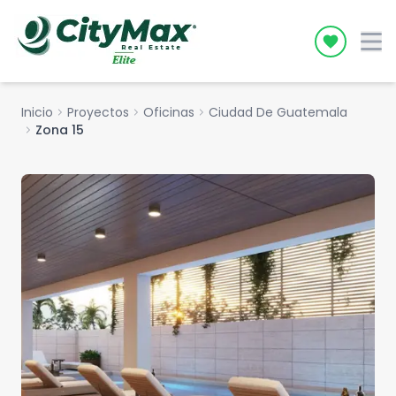
Icon desc
Inicio
chevron_right
Proyectos
chevron_right
Oficinas
chevron_right
Ciudad De Guatemala
chevron_right
Zona 15