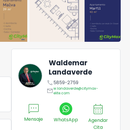
Waldemar
Landaverde
call
5859-2759
w.landaverde@citymax-
email
3
elite.com
sms
calendar_month
Mensaje
WhatsApp
Agendar
Cita