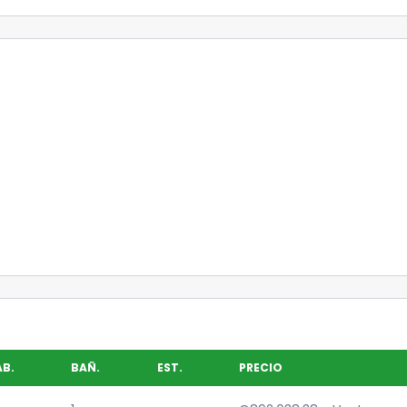
AB.
BAÑ.
EST.
PRECIO