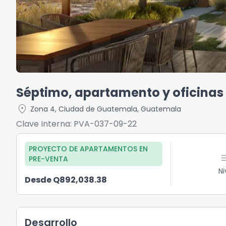
Séptimo, apartamento y oficinas
location_on
Zona 4
,
Ciudad de Guatemala
,
Guatemala
Clave Interna:
PVA-037-09-22
PROYECTO DE APARTAMENTOS
EN
me
PRE-VENTA
Ni
Desde Q892,038.38
Desarrollo