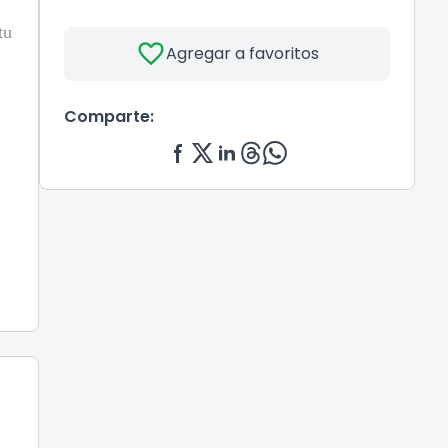
tu
favorite
Agregar a favoritos
Comparte: