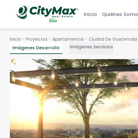
Inicio
Quiénes Somo
Inicio
chevron_right
Proyectos
chevron_right
Apartamentos
chevron_right
Ciudad De Guatemala
ch
Imágenes Servicios
Imágenes Desarrollo