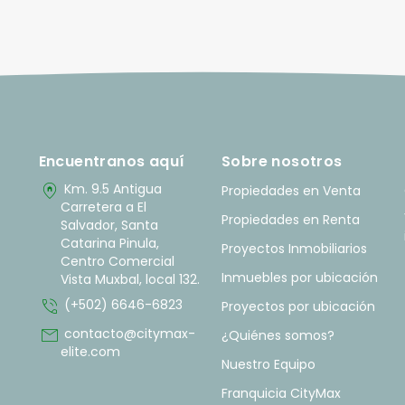
Encuentranos aquí
Sobre nosotros
home_pin
Km. 9.5 Antigua
Propiedades en Venta
Carretera a El
Propiedades en Renta
Salvador, Santa
Catarina Pinula,
Proyectos Inmobiliarios
Centro Comercial
Inmuebles por ubicación
Vista Muxbal, local 132.
phone_in_talk
(+502) 6646-6823
Proyectos por ubicación
mail
contacto@citymax-
¿Quiénes somos?
elite.com
Nuestro Equipo
Franquicia CityMax