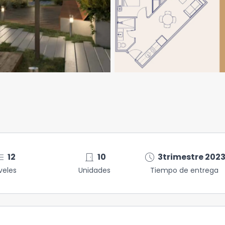
nu
door_front
schedule
12
10
3trimestre 202
veles
Unidades
Tiempo de entrega