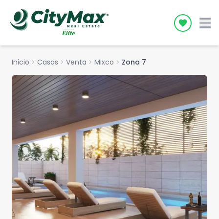
Icon desc
Inicio
chevron_right
Casas
chevron_right
Venta
chevron_right
Mixco
chevron_right
Zona 7