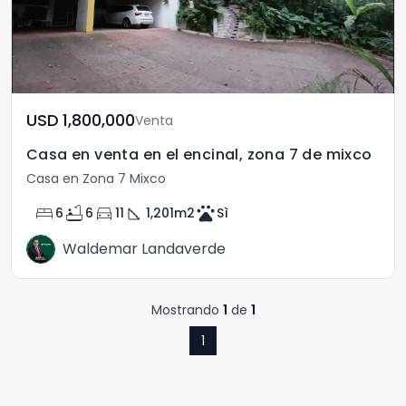
USD	1,800,000
Venta
Casa en venta en el encinal, zona 7 de mixco
Casa en Zona 7 Mixco
bed
bathtub
directions_car
square_foot
pets
6
6
11
1,201
m2
Sì
Waldemar Landaverde
Mostrando
1
de
1
1