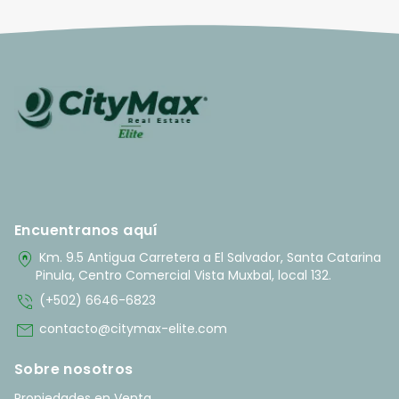
Encuentranos aquí
home_pin
Km. 9.5 Antigua Carretera a El Salvador, Santa Catarina
Pinula, Centro Comercial Vista Muxbal, local 132.
phone_in_talk
(+502) 6646-6823
mail
contacto@citymax-elite.com
Sobre nosotros
Propiedades en Venta