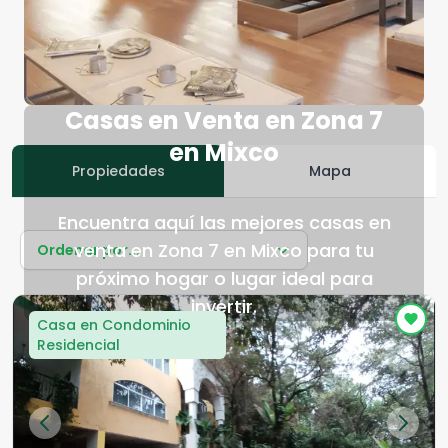
Casas en Venta en Zona 7
en Mixco
Propiedades
Mapa
Encuentra aquí las mejores casas en
venta en Zona 7 en Mixco para tu
Ordenar por...
próximo hogar o lugar ideal para
invertir.
Casa en Condominio
Residencial