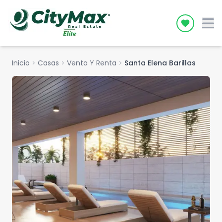
Icon desc
Inicio
chevron_right
Casas
chevron_right
Venta Y Renta
chevron_right
Santa Elena Barillas