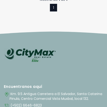
1
Encuentranos aquí
home_pin
Km. 9.5 Antigua Carretera a El Salvador, Santa Catarina
Pinula, Centro Comercial Vista Muxbal, local 132.
phone_in_talk
(+502) 6646-6823