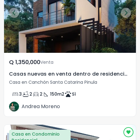
Q	1,350,000
Venta
Casas nuevas en venta dentro de residencial km16.5 CAES
Casa en Canchón Santa Catarina Pinula
bed
bathtub
directions_car
square_foot
pets
3
2
2
150
m2
Sì
Andrea Moreno
Casa en Condominio