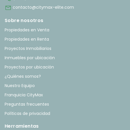
mail
contacto@citymax-elite.com
Sobre nosotros
Propiedades en Venta
Propiedades en Renta
Proyectos Inmobiliarios
Inmuebles por ubicación
Proyectos por ubicación
¿Quiénes somos?
Nuestro Equipo
Franquicia CityMax
Preguntas frecuentes
Políticas de privacidad
Herramientas