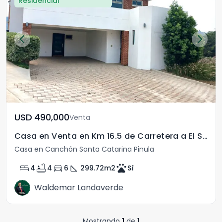
Residencial
USD	490,000
Venta
Casa en Venta en Km 16.5 de Carretera a El Salvador
Casa en Canchón Santa Catarina Pinula
bed
bathtub
directions_car
square_foot
pets
4
4
6
299.72
m2
Sì
Waldemar Landaverde
Mostrando
1
de
1