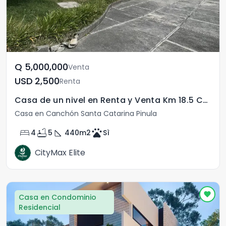
Q	5,000,000
Venta
USD	2,500
Renta
Casa de un nivel en Renta y Venta Km 18.5 CAES
Casa en Canchón Santa Catarina Pinula
bed
bathtub
square_foot
pets
4
5
440
m2
Sì
CityMax Elite
Casa en Condominio
Residencial