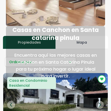
Casas en Canchon en Santa
catarina pinula
Propiedades
Mapa
Encuentra aquí las mejores casas en
Canchon en Santa Catarina Pinula
Ordenar por...
para tu próximo hogar o lugar ideal
para invertir.
Casa en Condominio
Residencial