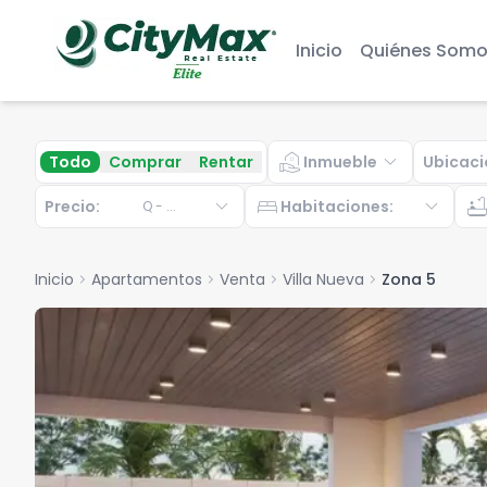
Inicio
Quiénes Somo
real_estate_agent
expand_more
Todo
Comprar
Rentar
Inmueble
Ubicaci
expand_more
bed
expand_more
bathtu
Precio:
Habitaciones
:
Q
-
...
Inicio
chevron_right
Apartamentos
chevron_right
Venta
chevron_right
Villa Nueva
chevron_right
Zona 5