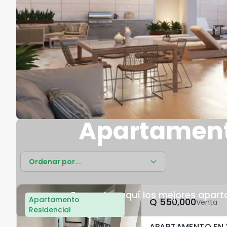
Apartamento
Ordenar por...
Encuentra aquí los mejores aparta
Apartamento
Q	550,000
Venta
Residencial
APARTAMENTO EN V