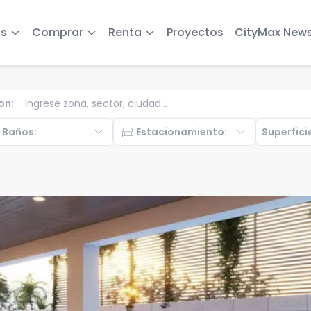
s
Comprar
Renta
Proyectos
CityMax New
on
:
b
expand_more
directions_car
expand_more
Baños
:
Estacionamiento
:
Superfici