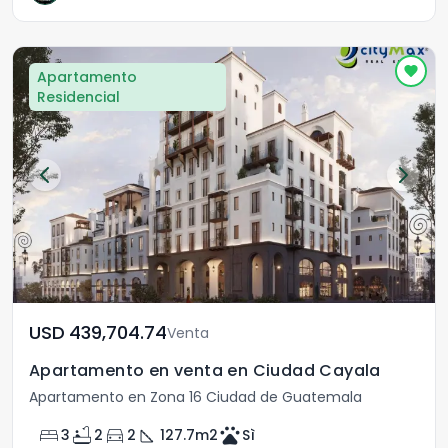
Apartamento
Residencial
USD	439,704.74
Venta
Apartamento en venta en Ciudad Cayala
Apartamento en Zona 16 Ciudad de Guatemala
bed
bathtub
directions_car
square_foot
pets
3
2
2
127.7
m2
Sì