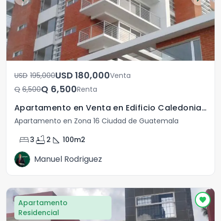
USD	180,000
USD	195,000
Venta
Q	6,500
Q	6,500
Renta
Apartamento en Venta en Edificio Caledonia Z 16.
Apartamento en Zona 16 Ciudad de Guatemala
bed
bathtub
square_foot
3
2
100
m2
Manuel Rodriguez
Apartamento
Residencial