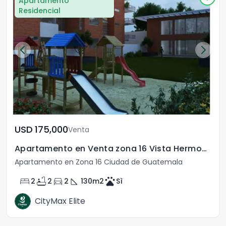
Apartamento
Residencial
USD	175,000
Venta
Apartamento en Venta zona 16 Vista Hermosa IV
Apartamento en Zona 16 Ciudad de Guatemala
bed
bathtub
directions_car
square_foot
pets
2
2
2
130
m2
Sì
CityMax Elite