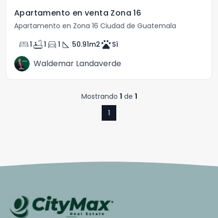
Apartamento en venta Zona 16
Apartamento en Zona 16 Ciudad de Guatemala
bed
bathtub
directions_car
square_foot
pets
1
1
1
50.91
m2
Sì
Waldemar Landaverde
Mostrando
1
de
1
1