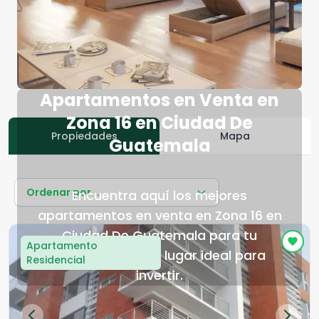
Apartamentos en Venta en
Zona 16 en Ciudad De
Propiedades
Mapa
Guatemala
Ordenar por...
Encuentra aquí los mejores
apartamentos en venta en Zona 16 en
Ciudad De Guatemala para tu
Apartamento
próximo hogar o lugar ideal para
Residencial
invertir.