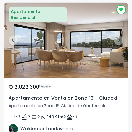
Apartamento
Residencial
Q	2,022,300
Venta
Apartamento en Venta en Zona 16 - Ciudad de Guatemala
Apartamento en Zona 16 Ciudad de Guatemala
bed
bathtub
directions_car
square_foot
pets
3
2
2
140.91
m2
Sì
Waldemar Landaverde