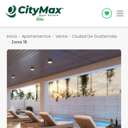
Icon desc
Inicio
chevron_right
Apartamentos
chevron_right
Venta
chevron_right
Ciudad De Guatemala
chevron_right
Zona 16