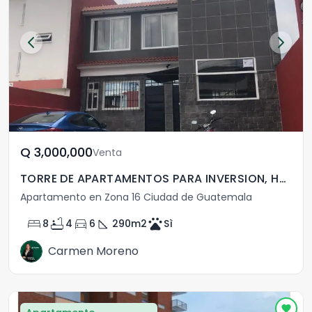
Q	3,000,000
Venta
TORRE DE APARTAMENTOS PARA INVERSION, HACIENDA REAL
Apartamento en Zona 16 Ciudad de Guatemala
bed
bathtub
directions_car
square_foot
pets
8
4
6
290
m2
Sì
Carmen Moreno