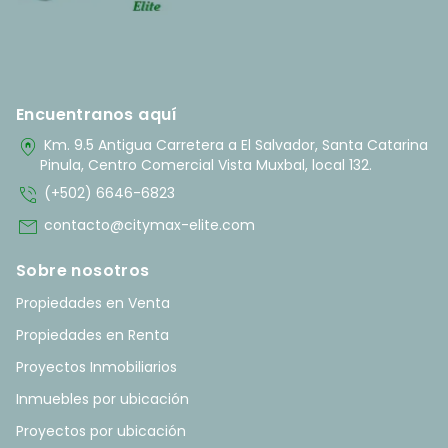
Encuentranos aquí
home_pin
Km. 9.5 Antigua Carretera a El Salvador, Santa Catarina
Pinula, Centro Comercial Vista Muxbal, local 132.
phone_in_talk
(+502) 6646-6823
mail
contacto@citymax-elite.com
Sobre nosotros
Propiedades en Venta
Propiedades en Renta
Proyectos Inmobiliarios
Inmuebles por ubicación
Proyectos por ubicación