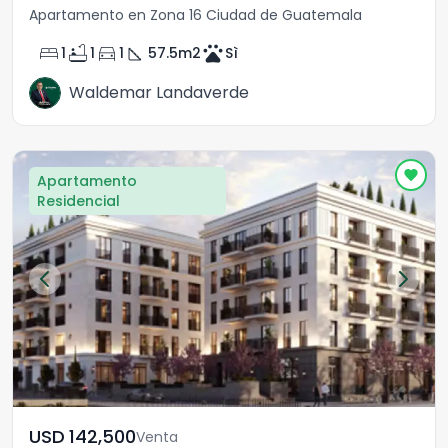
Apartamento en Zona 16 Ciudad de Guatemala
bed
bathtub
directions_car
square_foot
pets
1
1
1
57.5
m2
Sì
Waldemar Landaverde
Apartamento
Residencial
USD	142,500
Venta