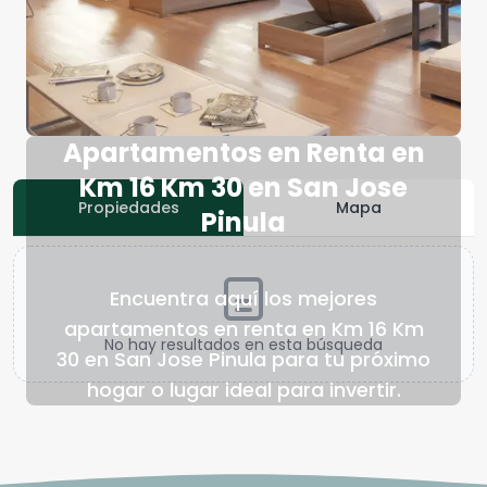
Apartamentos en Renta en
Km 16 Km 30 en San Jose
Propiedades
Mapa
Pinula
Encuentra aquí los mejores
apartamentos en renta en Km 16 Km
No hay resultados en esta búsqueda
30 en San Jose Pinula para tu próximo
hogar o lugar ideal para invertir.