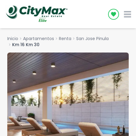
Icon desc
Inicio
chevron_right
Apartamentos
chevron_right
Renta
chevron_right
San Jose Pinula
chevron_right
Km 16 Km 30