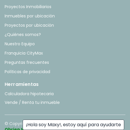
Proyectos Inmobiliarios
Inmuebles por ubicación
Proyectos por ubicación
¿Quiénes somos?
Nuestro Equipo
Franquicia CityMax
Preguntas frecuentes
Políticas de privacidad
Herramientas
Calculadora hipotecaria
Vende / Renta tu inmueble
© Copyright
2026
. All rights reserved. - Hecho con ❤️ por
¡Hola soy Maxy!, estoy aquí para ayudarte
Obrien Inmobiliario
.