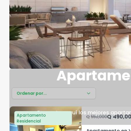
Apartamen
Ordenar por...
Encuentra aquí los mejores aparta
Apartamento
Q	490,0
Q	550,000
Residencial
Apartamento en V