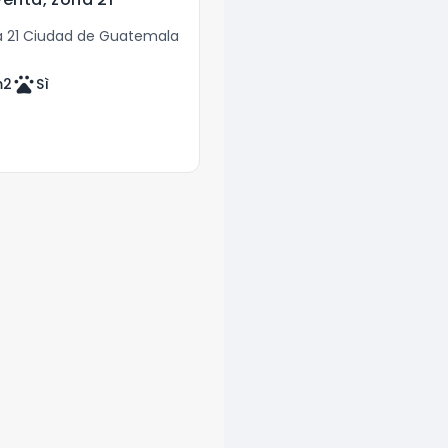
 21 Ciudad de Guatemala
pets
m2
Sì