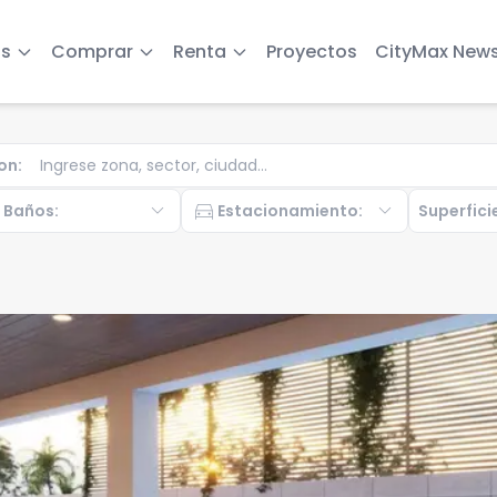
s
Comprar
Renta
Proyectos
CityMax New
on
:
b
expand_more
directions_car
expand_more
Baños
:
Estacionamiento
:
Superfici