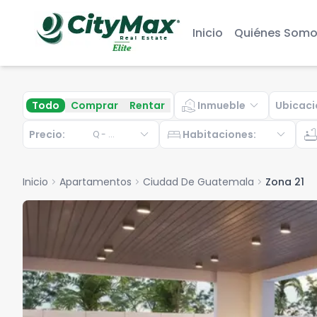
Inicio
Quiénes Somo
real_estate_agent
expand_more
Todo
Comprar
Rentar
Inmueble
Ubicaci
expand_more
bed
expand_more
bathtu
Precio:
Habitaciones
:
Q
-
...
Inicio
chevron_right
Apartamentos
chevron_right
Ciudad De Guatemala
chevron_right
Zona 21