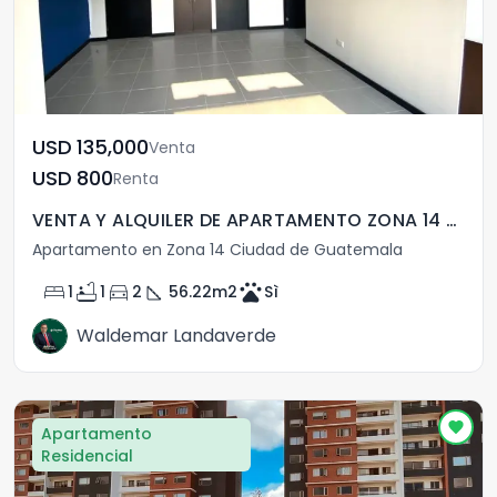
USD	135,000
Venta
USD	800
Renta
VENTA Y ALQUILER DE APARTAMENTO ZONA 14 - MERAKI 14
Apartamento en Zona 14 Ciudad de Guatemala
bed
bathtub
directions_car
square_foot
pets
1
1
2
56.22
m2
Sì
Waldemar Landaverde
Apartamento
Residencial