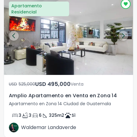
Apartamento
Residencial
USD	495,000
USD	525,000
Venta
Amplio Apartamento en Venta en Zona 14
Apartamento en Zona 14 Ciudad de Guatemala
bed
bathtub
directions_car
square_foot
pets
3
3
6
325
m2
Sì
Waldemar Landaverde