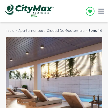
Icon desc
Inicio
chevron_right
Apartamentos
chevron_right
Ciudad De Guatemala
chevron_right
Zona 14