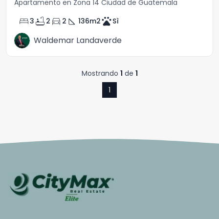
Apartamento en Zona 14 Ciudad de Guatemala
bed
bathtub
directions_car
square_foot
pets
3
2
2
136
m2
Sì
Waldemar Landaverde
Mostrando
1
de
1
1