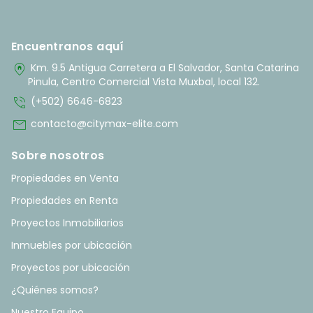
Encuentranos aquí
home_pin
Km. 9.5 Antigua Carretera a El Salvador, Santa Catarina
Pinula, Centro Comercial Vista Muxbal, local 132.
phone_in_talk
(+502) 6646-6823
mail
contacto@citymax-elite.com
Sobre nosotros
Propiedades en Venta
Propiedades en Renta
Proyectos Inmobiliarios
Inmuebles por ubicación
Proyectos por ubicación
¿Quiénes somos?
Nuestro Equipo