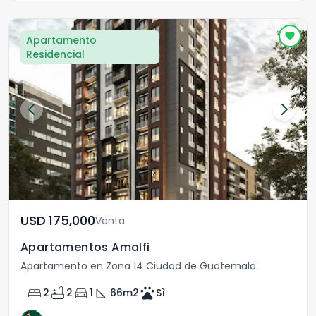
Apartamento
Residencial
USD	175,000
Venta
Apartamentos Amalfi
Apartamento en Zona 14 Ciudad de Guatemala
bed
bathtub
directions_car
square_foot
pets
2
2
1
66
m2
Sì