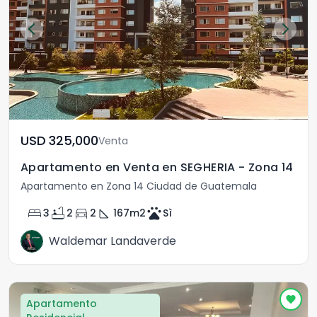
USD	325,000
Venta
Apartamento en Venta en SEGHERIA - Zona 14
Apartamento en Zona 14 Ciudad de Guatemala
bed
bathtub
directions_car
square_foot
pets
3
2
2
167
m2
Sì
Waldemar Landaverde
Apartamento