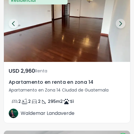
Residencial
USD	2,960
Renta
Apartamento en renta en zona 14
Apartamento en Zona 14 Ciudad de Guatemala
bed
bathtub
directions_car
square_foot
pets
2
2
2
295
m2
Sì
Waldemar Landaverde