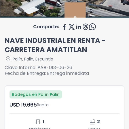
Comparte:
NAVE INDUSTRIAL EN RENTA -
CARRETERA AMATITLAN
location_on
Palín
,
Palin
,
Escuintla
Clave Interna:
PAB-013-06-26
Fecha de Entrega:
Entrega inmediata
Bodegas en Palín Palin
USD	19,665
Renta
door_front
bathtub
1
2