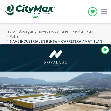
Icon desc
Inicio
chevron_right
Bodegas y naves industriales
chevron_right
Renta
chevron_right
Palin
chevron_right
Palin
chevron_right
NAVE INDUSTRIAL EN RENTA - CARRETERA AMATITLAN