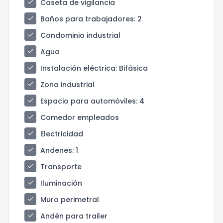
check
Caseta de vigilancia
check
Baños para trabajadores
: 2
check
Condominio industrial
check
Agua
check
Instalación eléctrica
: Bifásica
check
Zona industrial
check
Espacio para automóviles
: 4
check
Comedor empleados
check
Electricidad
check
Andenes
: 1
check
Transporte
check
Iluminación
check
Muro perimetral
check
Andén para trailer