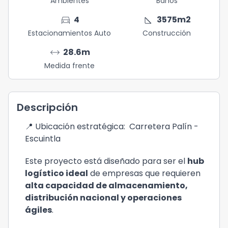
Ambientes
Baños
directions_car
square_foot
4
3575
m2
Estacionamientos Auto
Construcción
arrow_range
28.6
m
Medida frente
Descripción
📍 Ubicación estratégica:  Carretera Palín - 
Escuintla
Este proyecto está diseñado para ser el 
hub 
logístico ideal
 de empresas que requieren 
alta capacidad de almacenamiento, 
distribución nacional y operaciones 
ágiles
.