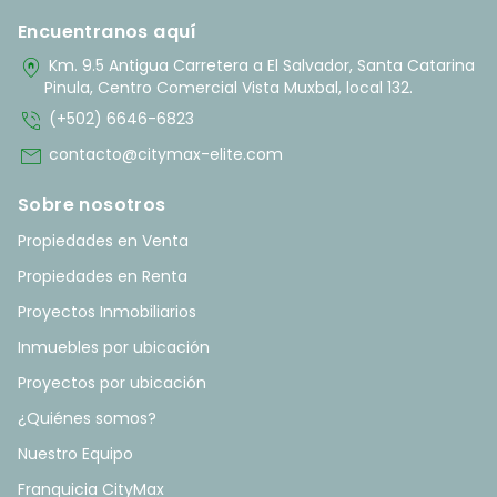
Encuentranos aquí
home_pin
Km. 9.5 Antigua Carretera a El Salvador, Santa Catarina
Pinula, Centro Comercial Vista Muxbal, local 132.
phone_in_talk
(+502) 6646-6823
mail
contacto@citymax-elite.com
Sobre nosotros
Propiedades en Venta
Propiedades en Renta
Proyectos Inmobiliarios
Inmuebles por ubicación
Proyectos por ubicación
¿Quiénes somos?
Nuestro Equipo
Franquicia CityMax