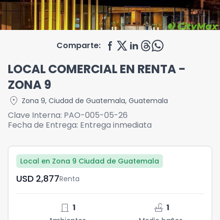
Comparte:
LOCAL COMERCIAL EN RENTA -
ZONA 9
location_on
Zona 9
,
Ciudad de Guatemala
,
Guatemala
Clave Interna:
PAO-005-05-26
Fecha de Entrega:
Entrega inmediata
Local en Zona 9 Ciudad de Guatemala
USD	2,877
Renta
door_front
faucet
1
1