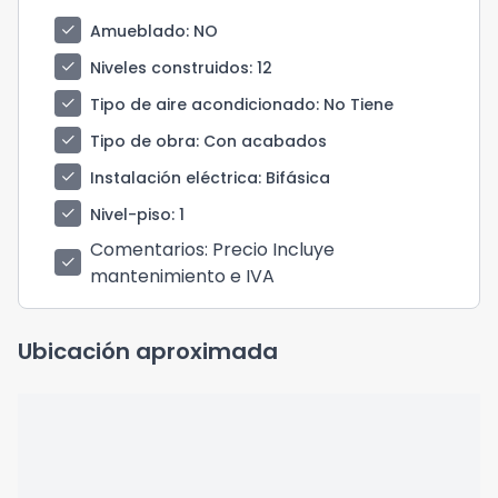
check
Amueblado
: NO
check
Niveles construidos
: 12
check
Tipo de aire acondicionado
: No Tiene
check
Tipo de obra
: Con acabados
check
Instalación eléctrica
: Bifásica
check
Nivel-piso
: 1
Comentarios
: Precio Incluye
check
mantenimiento e IVA
Ubicación aproximada