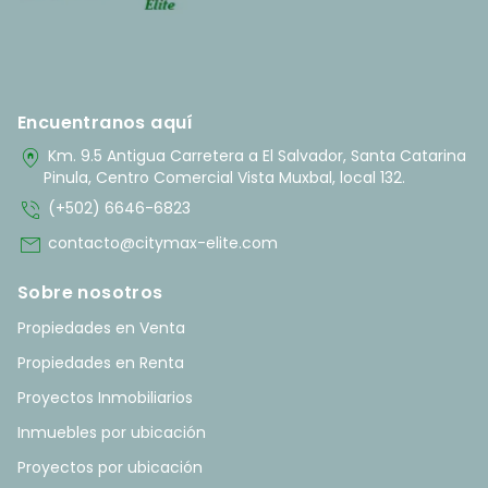
Encuentranos aquí
home_pin
Km. 9.5 Antigua Carretera a El Salvador, Santa Catarina
Pinula, Centro Comercial Vista Muxbal, local 132.
phone_in_talk
(+502) 6646-6823
mail
contacto@citymax-elite.com
Sobre nosotros
Propiedades en Venta
Propiedades en Renta
Proyectos Inmobiliarios
Inmuebles por ubicación
Proyectos por ubicación