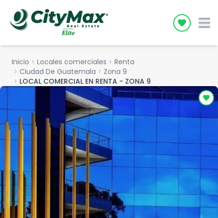
Icon desc
Inicio
chevron_right
Locales comerciales
chevron_right
Renta
chevron_right
Ciudad De Guatemala
chevron_right
Zona 9
chevron_right
LOCAL COMERCIAL EN RENTA - ZONA 9