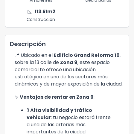
Ambientes
Medio baños
square_foot
113.51
m2
Construcción
Descripción
📍 Ubicado en el 
Edificio Grand Reforma 10
, 
sobre la 13 calle de 
Zona 9
, este espacio 
comercial te ofrece una ubicación 
estratégica en uno de los sectores más 
dinámicos y de mayor exposición de la ciudad.
✨ 
Ventajas de rentar en Zona 9
:
🚦 
Alta visibilidad y tráfico 
vehicular
: tu negocio estará frente 
a una de las arterias más 
importantes de la ciudad.