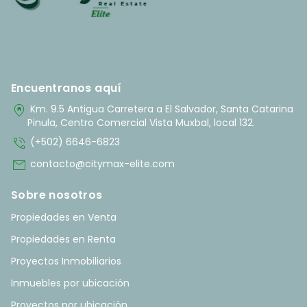
Encuentranos aquí
home_pin
Km. 9.5 Antigua Carretera a El Salvador, Santa Catarina
Pinula, Centro Comercial Vista Muxbal, local 132.
phone_in_talk
(+502) 6646-6823
mail
contacto@citymax-elite.com
Sobre nosotros
Propiedades en Venta
Propiedades en Renta
Proyectos Inmobiliarios
Inmuebles por ubicación
Proyectos por ubicación