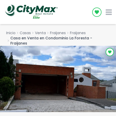
Icon desc
Inicio
chevron_right
Casas
chevron_right
Venta
chevron_right
Fraijanes
chevron_right
Fraijanes
Casa en Venta en Condominio La Foresta -
chevron_right
Fraijanes