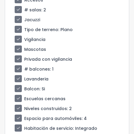
check
# salas
: 2
check
Jacuzzi
check
Tipo de terreno
: Plano
check
Vigilancia
check
Mascotas
check
Privada con vigilancia
check
# balcones
: 1
check
Lavanderia
check
Balcon
: Si
check
Escuelas cercanas
check
Niveles construidos
: 2
check
Espacio para automóviles
: 4
check
Habitación de servicio
: Integrado