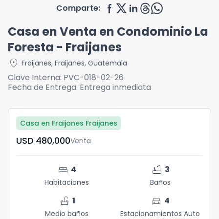
Comparte:
Casa en Venta en Condominio La
Foresta - Fraijanes
location_on
Fraijanes
,
Fraijanes
,
Guatemala
Clave Interna:
PVC-018-02-26
Fecha de Entrega:
Entrega inmediata
Casa en Fraijanes Fraijanes
USD	480,000
Venta
bed
bathtub
4
3
Habitaciones
Baños
faucet
directions_car
1
4
Medio baños
Estacionamientos Auto