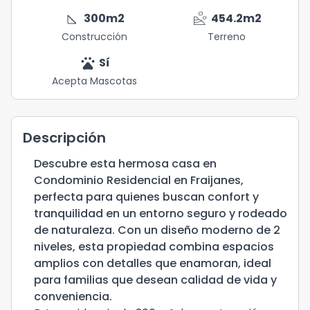
square_foot
landslide
300
m2
454.2
m2
Construcción
Terreno
pets
Sí
Acepta Mascotas
Descripción
Descubre esta hermosa casa en
Condominio Residencial en Fraijanes,
perfecta para quienes buscan confort y
tranquilidad en un entorno seguro y rodeado
de naturaleza. Con un diseño moderno de 2
niveles, esta propiedad combina espacios
amplios con detalles que enamoran, ideal
para familias que desean calidad de vida y
conveniencia.