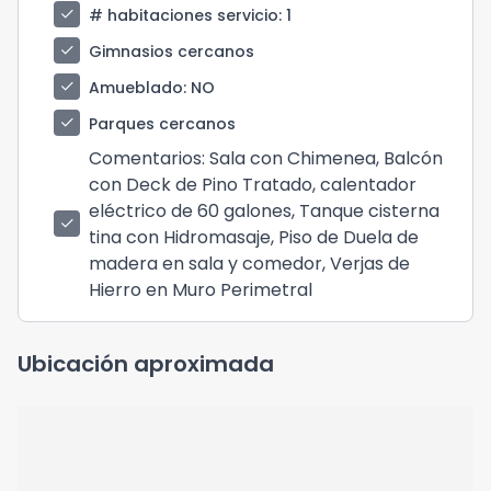
check
# habitaciones servicio
: 1
check
Gimnasios cercanos
check
Amueblado
: NO
check
Parques cercanos
Comentarios
: Sala con Chimenea, Balcón
con Deck de Pino Tratado, calentador
eléctrico de 60 galones, Tanque cisterna
check
tina con Hidromasaje, Piso de Duela de
madera en sala y comedor, Verjas de
Hierro en Muro Perimetral
Ubicación aproximada