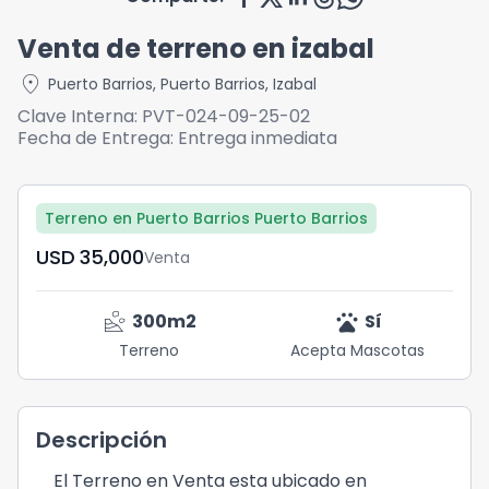
Venta de terreno en izabal
location_on
Puerto Barrios
,
Puerto Barrios
,
Izabal
Clave Interna:
PVT-024-09-25-02
Fecha de Entrega:
Entrega inmediata
Terreno en Puerto Barrios Puerto Barrios
USD	35,000
Venta
landslide
pets
300
m2
Sí
Terreno
Acepta Mascotas
Descripción
El Terreno en Venta esta ubicado en