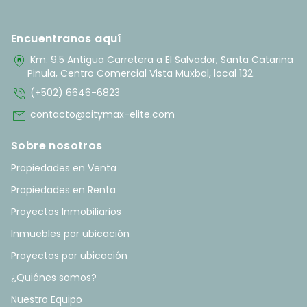
Encuentranos aquí
home_pin
Km. 9.5 Antigua Carretera a El Salvador, Santa Catarina
Pinula, Centro Comercial Vista Muxbal, local 132.
phone_in_talk
(+502) 6646-6823
mail
contacto@citymax-elite.com
Sobre nosotros
Propiedades en Venta
Propiedades en Renta
Proyectos Inmobiliarios
Inmuebles por ubicación
Proyectos por ubicación
¿Quiénes somos?
Nuestro Equipo