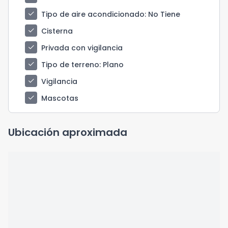
check
Tipo de aire acondicionado
: No Tiene
check
Cisterna
check
Privada con vigilancia
check
Tipo de terreno
: Plano
check
Vigilancia
check
Mascotas
Ubicación aproximada