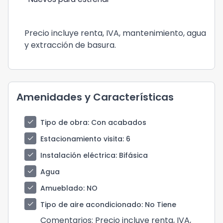
Precio incluye renta, IVA, mantenimiento, agua
y extracción de basura.
Amenidades y Características
check
Tipo de obra
: Con acabados
check
Estacionamiento visita
: 6
check
Instalación eléctrica
: Bifásica
check
Agua
check
Amueblado
: NO
check
Tipo de aire acondicionado
: No Tiene
Comentarios
: Precio incluye renta, IVA,