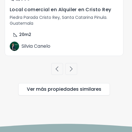
Local comercial en Alquiler en Cristo Rey
Piedra Parada Cristo Rey, Santa Catarina Pinula.
Guatemala
square_foot
20
m2
Silvia Canelo
chevron_left
chevron_right
Ver más propiedades
similares