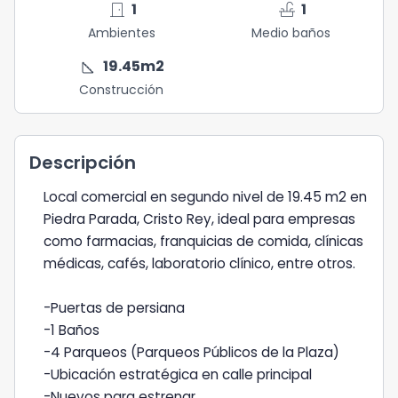
door_front
faucet
1
1
Ambientes
Medio baños
square_foot
19.45
m2
Construcción
Descripción
Local comercial en segundo nivel de 19.45 m2 en
Piedra Parada, Cristo Rey, ideal para empresas
como farmacias, franquicias de comida, clínicas
médicas, cafés, laboratorio clínico, entre otros.
-Puertas de persiana
-1 Baños
-4 Parqueos (Parqueos Públicos de la Plaza)
-Ubicación estratégica en calle principal
-Nuevos para estrenar