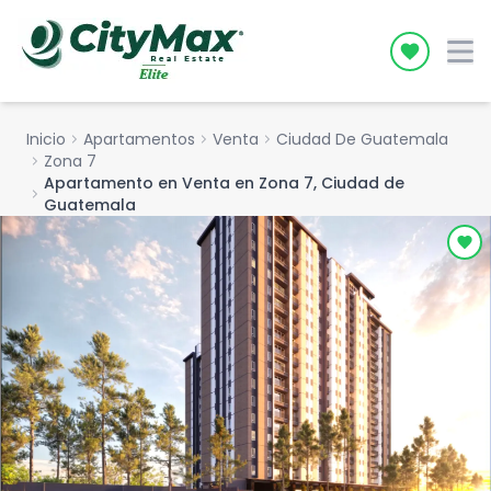
Icon desc
Inicio
chevron_right
Apartamentos
chevron_right
Venta
chevron_right
Ciudad De Guatemala
chevron_right
Zona 7
Apartamento en Venta en Zona 7, Ciudad de
chevron_right
Guatemala