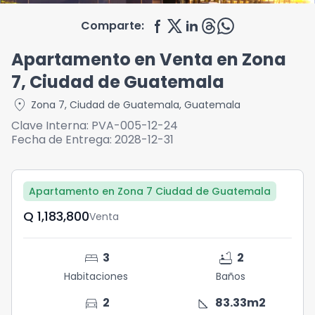
Comparte:
Apartamento en Venta en Zona
7, Ciudad de Guatemala
location_on
Zona 7
,
Ciudad de Guatemala
,
Guatemala
Clave Interna:
PVA-005-12-24
Fecha de Entrega:
2028-12-31
Apartamento en Zona 7 Ciudad de Guatemala
Q	1,183,800
Venta
bed
bathtub
3
2
Habitaciones
Baños
directions_car
square_foot
2
83.33
m2