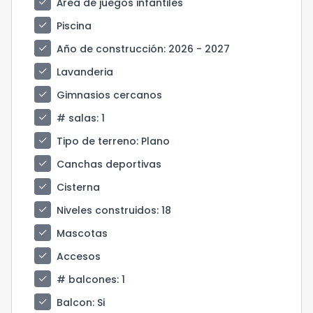
check
Área de juegos infantiles
check
Piscina
check
Año de construcción
: 2026 - 2027
check
Lavanderia
check
Gimnasios cercanos
check
# salas
: 1
check
Tipo de terreno
: Plano
check
Canchas deportivas
check
Cisterna
check
Niveles construidos
: 18
check
Mascotas
check
Accesos
check
# balcones
: 1
check
Balcon
: Si