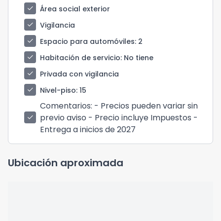
check
Área social exterior
check
Vigilancia
check
Espacio para automóviles
: 2
check
Habitación de servicio
: No tiene
check
Privada con vigilancia
check
Nivel-piso
: 15
Comentarios
: - Precios pueden variar sin
previo aviso - Precio incluye Impuestos -
check
Entrega a inicios de 2027
Ubicación aproximada