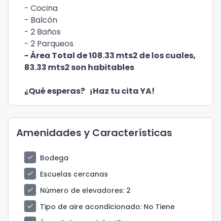
- Cocina
- Balcón
- 2 Baños
- 2 Parqueos
- Área Total de 108.33 mts2 de los cuales,
83.33 mts2 son habitables
¿Qué esperas? ¡Haz tu cita YA!
Amenidades y Características
check
Bodega
check
Escuelas cercanas
check
Número de elevadores
: 2
check
Tipo de aire acondicionado
: No Tiene