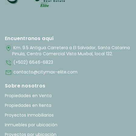
Encuentranos aquí
home_pin
Km. 9.5 Antigua Carretera a El Salvador, Santa Catarina
Pinula, Centro Comercial Vista Muxbal, local 132.
phone_in_talk
(+502) 6646-6823
mail
contacto@citymax-elite.com
Sobre nosotros
Propiedades en Venta
Propiedades en Renta
Proyectos Inmobiliarios
Inmuebles por ubicación
Proyectos por ubicación