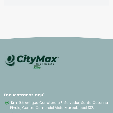
Encuentranos aquí
home_pin
Km. 9.5 Antigua Carretera a El Salvador, Santa Catarina
Pinula, Centro Comercial Vista Muxbal, local 132.