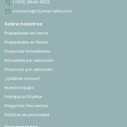
phone_in_talk
(+502) 6646-6823
mail
contacto@citymax-elite.com
Sobre nosotros
Propiedades en Venta
Propiedades en Renta
Proyectos Inmobiliarios
Inmuebles por ubicación
Proyectos por ubicación
¿Quiénes somos?
Nuestro Equipo
Franquicia CityMax
Preguntas frecuentes
Políticas de privacidad