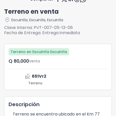
Terreno en venta
location_on
Escuintla
,
Escuintla
,
Escuintla
Clave Interna:
PVT-007-05-13-06
Fecha de Entrega:
Entrega inmediata
Terreno en Escuintla Escuintla
Q	80,000
Venta
landslide
651
Vr2
Terreno
Descripción
Terreno se encuentra ubicado en el Km 77