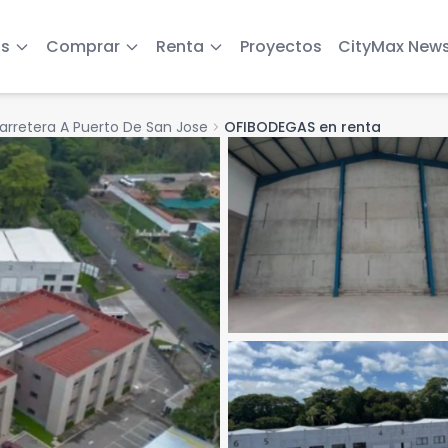
s
Comprar
Renta
Proyectos
CityMax New
arretera A Puerto De San Jose
chevron_right
OFIBODEGAS en renta