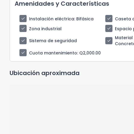
Amenidades y Características
check
check
Instalación eléctrica
: Bifásica
Caseta d
check
check
Zona industrial
Espacio 
Material
check
check
Sistema de seguridad
Concret
check
Cuota mantenimiento
: Q2,000.00
Ubicación aproximada