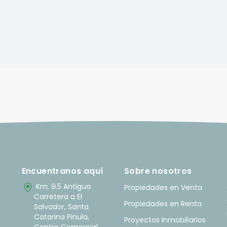
Encuentranos aquí
Sobre nosotros
home_pin
Km. 9.5 Antigua
Propiedades en Venta
Carretera a El
Propiedades en Renta
Salvador, Santa
Catarina Pinula,
Proyectos Inmobiliarios