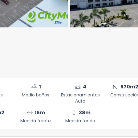
faucet
directions_car
square_foot
1
4
570
m
es
Medio baños
Estacionamientos
Construcció
Auto
arrow_range
height
m2
15
m
38
m
Medida frente
Medida fondo