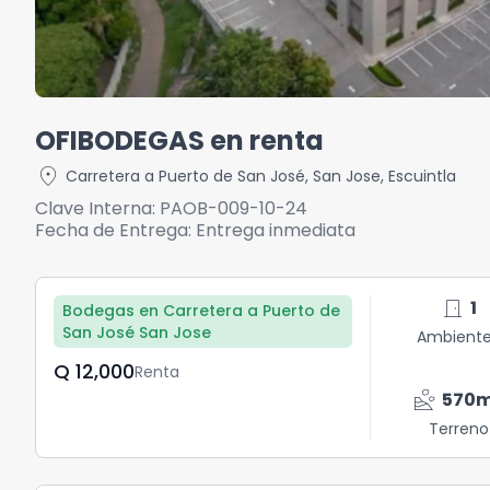
OFIBODEGAS en renta
location_on
Carretera a Puerto de San José
,
San Jose
,
Escuintla
Clave Interna:
PAOB-009-10-24
Fecha de Entrega:
Entrega inmediata
door_front
1
Bodegas en Carretera a Puerto de
San José San Jose
Ambient
Q	12,000
Renta
landslide
570
Terreno