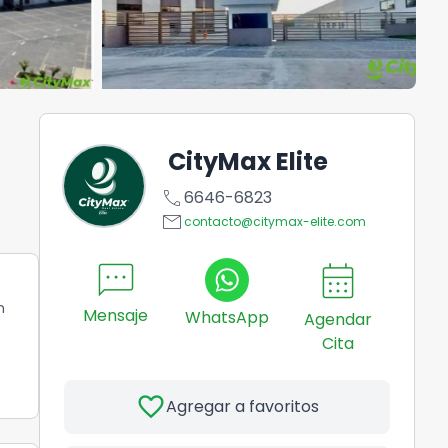
CityMax Elite
call
6646-6823
email
contacto@citymax-elite.com
sms
calendar_month
2
n
Mensaje
WhatsApp
Agendar
Cita
favorite
Agregar a favoritos