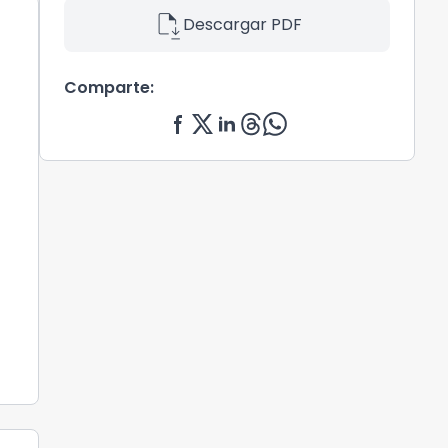
file_save
Descargar PDF
Comparte: