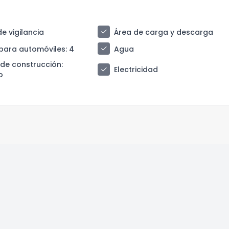
check
e vigilancia
Área de carga y descarga
check
para automóviles
: 4
Agua
 de construcción
:
check
Electricidad
o