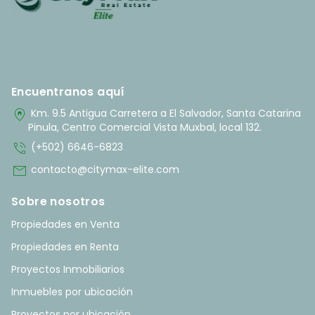
Encuentranos aquí
home_pin
Km. 9.5 Antigua Carretera a El Salvador, Santa Catarina
Pinula, Centro Comercial Vista Muxbal, local 132.
phone_in_talk
(+502) 6646-6823
mail
contacto@citymax-elite.com
Sobre nosotros
Propiedades en Venta
Propiedades en Renta
Proyectos Inmobiliarios
Inmuebles por ubicación
Proyectos por ubicación