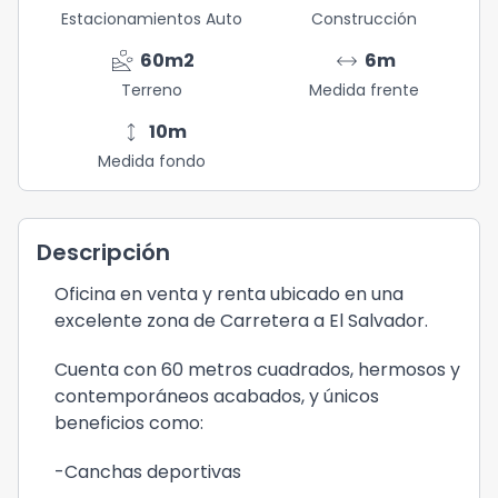
Estacionamientos Auto
Construcción
landslide
arrow_range
60
m2
6
m
Terreno
Medida frente
height
10
m
Medida fondo
Descripción
Oficina en venta y renta ubicado en una
excelente zona de Carretera a El Salvador.
Cuenta con 60 metros cuadrados, hermosos y
contemporáneos acabados, y únicos
beneficios como:
-Canchas deportivas