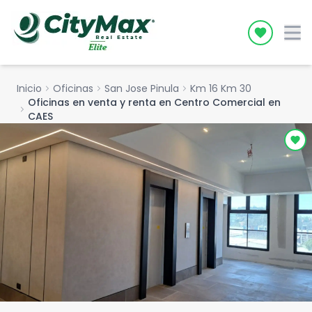
Icon desc
Inicio
chevron_right
Oficinas
chevron_right
San Jose Pinula
chevron_right
Km 16 Km 30
Oficinas en venta y renta en Centro Comercial en
chevron_right
CAES