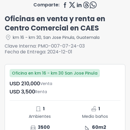
Comparte:
Oficinas en venta y renta en
Centro Comercial en CAES
location_on
km 16 - km 30
,
San Jose Pinula
,
Guatemala
Clave Interna:
PMO-007-07-24-03
Fecha de Entrega:
2024-12-01
Oficina en km 16 - km 30 San Jose Pinula
USD	210,000
Venta
USD	3,500
Renta
door_front
faucet
1
1
Ambientes
Medio baños
directions_car
square_foot
3500
60
m2