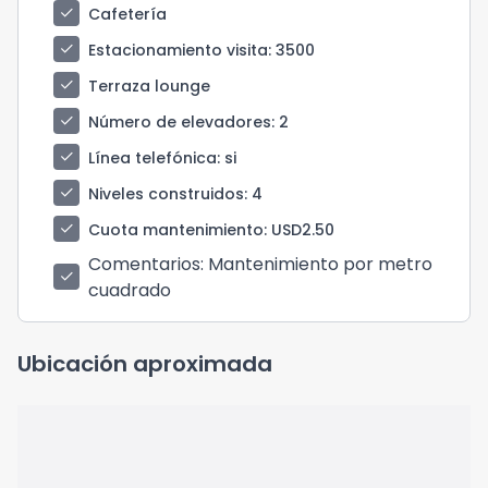
check
Cafetería
check
Estacionamiento visita
: 3500
check
Terraza lounge
check
Número de elevadores
: 2
check
Línea telefónica
: si
check
Niveles construidos
: 4
check
Cuota mantenimiento
: USD2.50
Comentarios
: Mantenimiento por metro
check
cuadrado
Ubicación aproximada