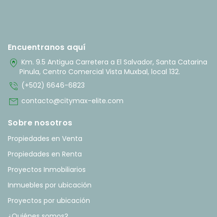
Encuentranos aquí
home_pin
Km. 9.5 Antigua Carretera a El Salvador, Santa Catarina
Pinula, Centro Comercial Vista Muxbal, local 132.
phone_in_talk
(+502) 6646-6823
mail
contacto@citymax-elite.com
Sobre nosotros
Propiedades en Venta
Propiedades en Renta
Proyectos Inmobiliarios
Inmuebles por ubicación
Proyectos por ubicación
¿Quiénes somos?