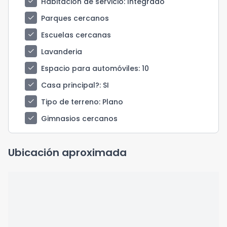
check
Habitación de servicio
: Integrado
check
Parques cercanos
check
Escuelas cercanas
check
Lavanderia
check
Espacio para automóviles
: 10
check
Casa principal?
: SI
check
Tipo de terreno
: Plano
check
Gimnasios cercanos
Ubicación aproximada