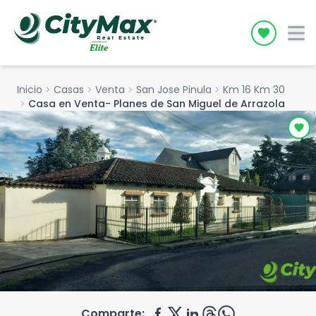
Icon desc
Inicio
chevron_right
Casas
chevron_right
Venta
chevron_right
San Jose Pinula
chevron_right
Km 16 Km 30
chevron_right
Casa en Venta- Planes de San Miguel de Arrazola
Comparte: