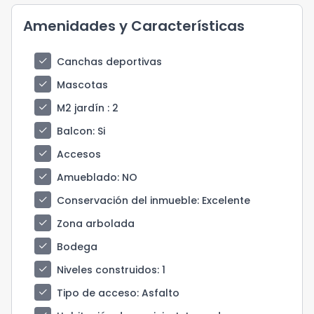
Amenidades y Características
check
Canchas deportivas
check
Mascotas
check
M2 jardín
: 2
check
Balcon
: Si
check
Accesos
check
Amueblado
: NO
check
Conservación del inmueble
: Excelente
check
Zona arbolada
check
Bodega
check
Niveles construidos
: 1
check
Tipo de acceso
: Asfalto