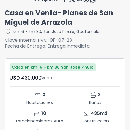
Casa en Venta- Planes de San
Miguel de Arrazola
location_on
km 16 - km 30
,
San Jose Pinula
,
Guatemala
Clave Interna:
PVC-011-07-23
Fecha de Entrega:
Entrega inmediata
Casa en km 16 - km 30 San Jose Pinula
USD	430,000
Venta
bed
bathtub
3
3
Habitaciones
Baños
directions_car
square_foot
10
435
m2
Estacionamientos Auto
Construcción