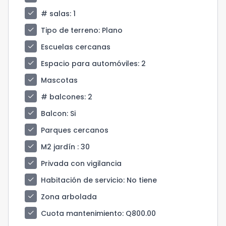
check
# salas
: 1
check
Tipo de terreno
: Plano
check
Escuelas cercanas
check
Espacio para automóviles
: 2
check
Mascotas
check
# balcones
: 2
check
Balcon
: Si
check
Parques cercanos
check
M2 jardín
: 30
check
Privada con vigilancia
check
Habitación de servicio
: No tiene
check
Zona arbolada
check
Cuota mantenimiento
: Q800.00