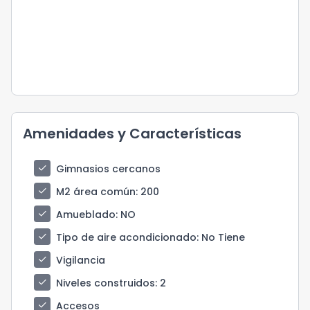
Amenidades y Características
check
Gimnasios cercanos
check
M2 área común
: 200
check
Amueblado
: NO
check
Tipo de aire acondicionado
: No Tiene
check
Vigilancia
check
Niveles construidos
: 2
check
Accesos