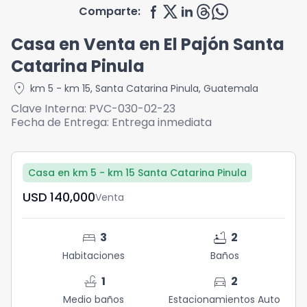
Comparte:
Casa en Venta en El Pajón Santa
Catarina Pinula
location_on
km 5 - km 15
,
Santa Catarina Pinula
,
Guatemala
Clave Interna:
PVC-030-02-23
Fecha de Entrega:
Entrega inmediata
Casa en km 5 - km 15 Santa Catarina Pinula
USD	140,000
Venta
bed
bathtub
3
2
Habitaciones
Baños
faucet
directions_car
1
2
Medio baños
Estacionamientos Auto