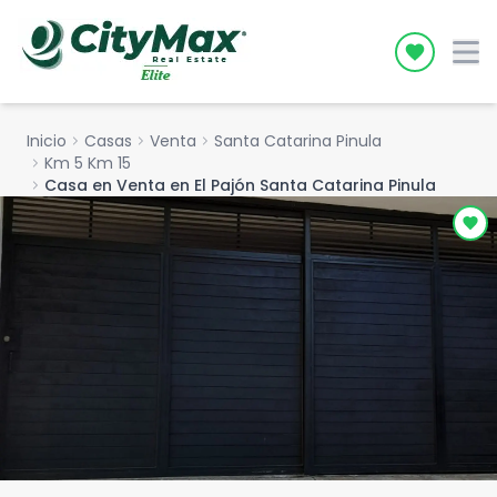
Icon desc
Inicio
chevron_right
Casas
chevron_right
Venta
chevron_right
Santa Catarina Pinula
chevron_right
Km 5 Km 15
chevron_right
Casa en Venta en El Pajón Santa Catarina Pinula