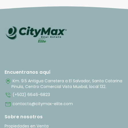
Encuentranos aquí
home_pin
Km. 9.5 Antigua Carretera a El Salvador, Santa Catarina
Pinula, Centro Comercial Vista Muxbal, local 132.
phone_in_talk
(+502) 6646-6823
mail
contacto@citymax-elite.com
Sobre nosotros
Propiedades en Venta