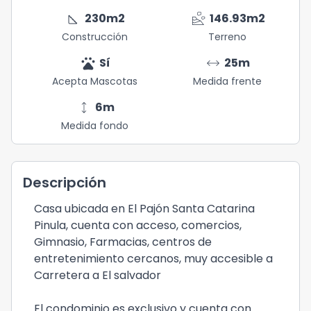
square_foot
landslide
230
m2
146.93
m2
Construcción
Terreno
pets
arrow_range
Sí
25
m
Acepta Mascotas
Medida frente
height
6
m
Medida fondo
Descripción
Casa ubicada en El Pajón Santa Catarina
Pinula, cuenta con acceso, comercios,
Gimnasio, Farmacias, centros de
entretenimiento cercanos, muy accesible a
Carretera a El salvador
El condominio es exclusivo y cuenta con