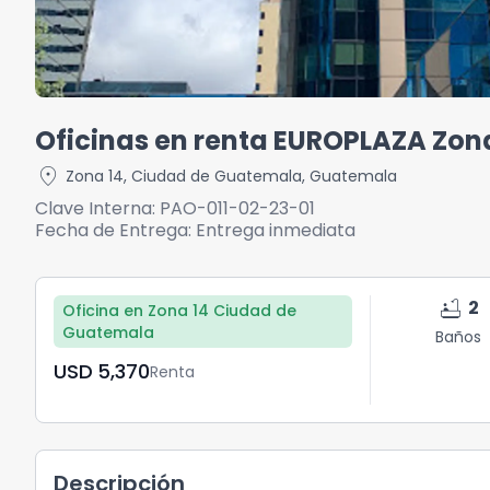
Oficinas en renta EUROPLAZA Zon
location_on
Zona 14
,
Ciudad de Guatemala
,
Guatemala
Clave Interna:
PAO-011-02-23-01
Fecha de Entrega:
Entrega inmediata
bathtub
2
Oficina en Zona 14 Ciudad de
Guatemala
Baños
USD	5,370
Renta
Descripción