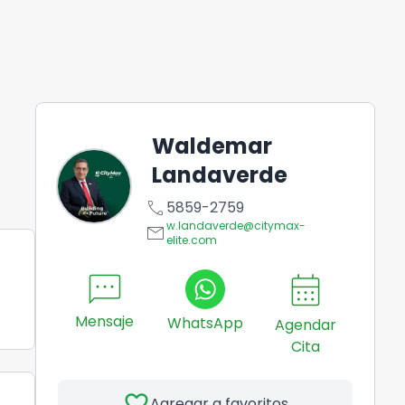
Waldemar
Landaverde
call
5859-2759
w.landaverde@citymax-
email
elite.com
sms
calendar_month
Mensaje
WhatsApp
Agendar
Cita
favorite
Agregar a favoritos