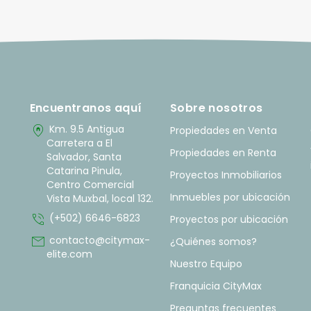
Encuentranos aquí
Sobre nosotros
home_pin
Km. 9.5 Antigua
Propiedades en Venta
Carretera a El
Propiedades en Renta
Salvador, Santa
Catarina Pinula,
Proyectos Inmobiliarios
Centro Comercial
Inmuebles por ubicación
Vista Muxbal, local 132.
phone_in_talk
(+502) 6646-6823
Proyectos por ubicación
mail
contacto@citymax-
¿Quiénes somos?
elite.com
Nuestro Equipo
Franquicia CityMax
Preguntas frecuentes