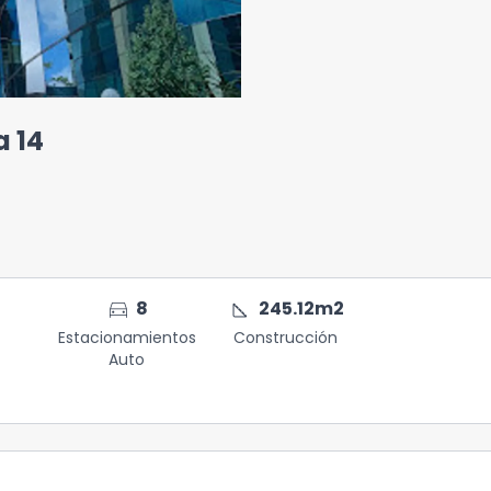
a 14
directions_car
square_foot
8
245.12
m2
Estacionamientos
Construcción
Auto