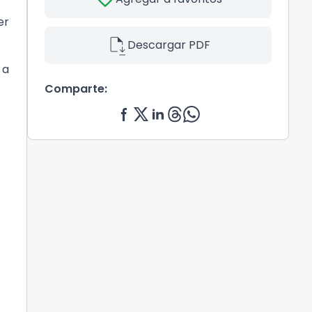
er
file_save
Descargar PDF
 a
Comparte: