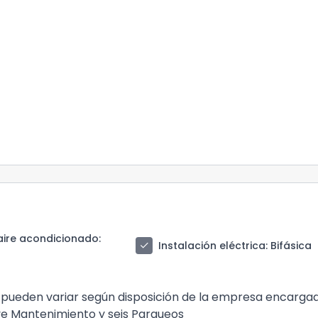
aire acondicionado
:
check
Instalación eléctrica
: Bifásica
 pueden variar según disposición de la empresa encarga
luye Mantenimiento y seis Parqueos