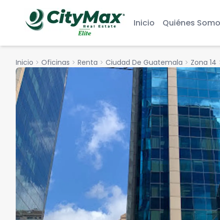
Inicio
Quiénes Somo
Inicio
chevron_right
Oficinas
chevron_right
Renta
chevron_right
Ciudad De Guatemala
chevron_right
Zona 14
chevr