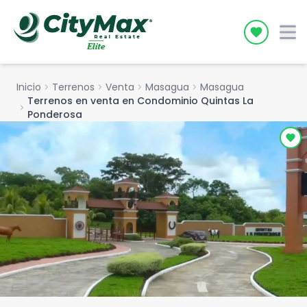
Icon desc
Inicio
chevron_right
Terrenos
chevron_right
Venta
chevron_right
Masagua
chevron_right
Masagua
Terrenos en venta en Condominio Quintas La
chevron_right
Ponderosa