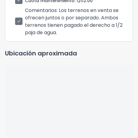
check
Cuota mantenimiento
: Q112.00
Comentarios
: Los terrenos en venta se
ofrecen juntos o por separado. Ambos
check
terrenos tienen pagado el derecho a 1/2
paja de agua.
Ubicación aproximada