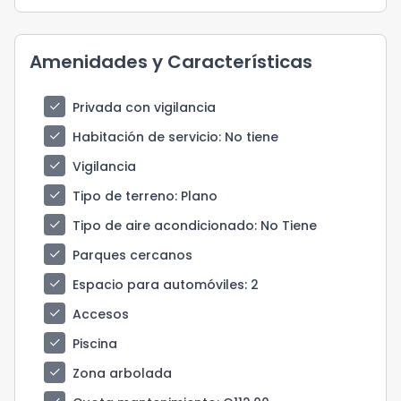
Amenidades y Características
check
Privada con vigilancia
check
Habitación de servicio
: No tiene
check
Vigilancia
check
Tipo de terreno
: Plano
check
Tipo de aire acondicionado
: No Tiene
check
Parques cercanos
check
Espacio para automóviles
: 2
check
Accesos
check
Piscina
check
Zona arbolada