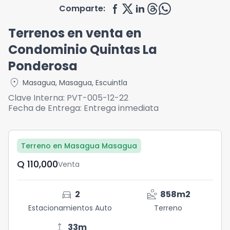
Comparte:
Terrenos en venta en
Condominio Quintas La
Ponderosa
location_on
Masagua
,
Masagua
,
Escuintla
Clave Interna:
PVT-005-12-22
Fecha de Entrega:
Entrega inmediata
Terreno en Masagua Masagua
Q	110,000
Venta
directions_car
landslide
2
858
m2
Estacionamientos Auto
Terreno
height
33
m