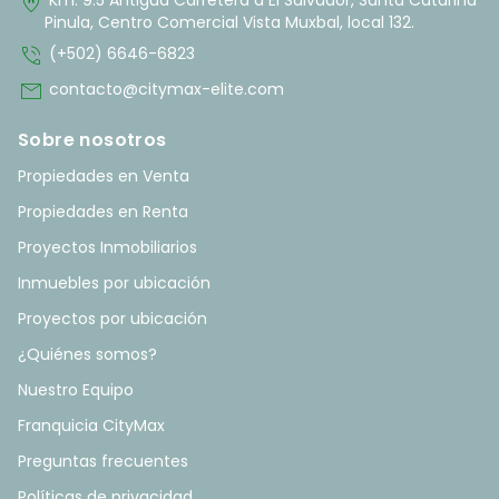
home_pin
Km. 9.5 Antigua Carretera a El Salvador, Santa Catarina
Pinula, Centro Comercial Vista Muxbal, local 132.
phone_in_talk
(+502) 6646-6823
mail
contacto@citymax-elite.com
Sobre nosotros
Propiedades en Venta
Propiedades en Renta
Proyectos Inmobiliarios
Inmuebles por ubicación
Proyectos por ubicación
¿Quiénes somos?
Nuestro Equipo
Franquicia CityMax
Preguntas frecuentes
Políticas de privacidad