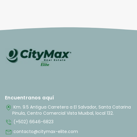
Encuentranos aquí
home_pin
Km. 9.5 Antigua Carretera a El Salvador, Santa Catarina
Pinula, Centro Comercial Vista Muxbal, local 132.
phone_in_talk
(+502) 6646-6823
mail
contacto@citymax-elite.com