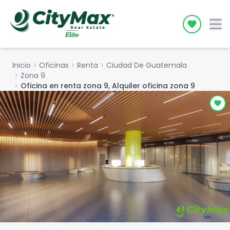
Icon desc
Inicio
chevron_right
Oficinas
chevron_right
Renta
chevron_right
Ciudad De Guatemala
chevron_right
Zona 9
chevron_right
Oficina en renta zona 9, Alquiler oficina zona 9