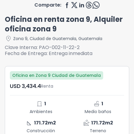
Comparte:
Oficina en renta zona 9, Alquiler
oficina zona 9
location_on
Zona 9
,
Ciudad de Guatemala
,
Guatemala
Clave Interna:
PAO-002-11-22-2
Fecha de Entrega:
Entrega inmediata
Oficina en Zona 9 Ciudad de Guatemala
USD	3,434.4
Renta
door_front
faucet
1
1
Ambientes
Medio baños
square_foot
landslide
171.72
m2
171.72
m2
Construcción
Terreno