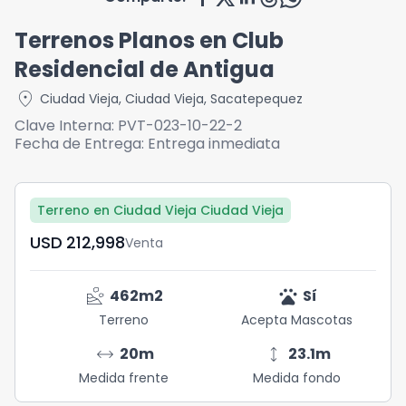
Terrenos Planos en Club
Residencial de Antigua
location_on
Ciudad Vieja
,
Ciudad Vieja
,
Sacatepequez
Clave Interna:
PVT-023-10-22-2
Fecha de Entrega:
Entrega inmediata
Terreno en Ciudad Vieja Ciudad Vieja
USD	212,998
Venta
landslide
pets
462
m2
Sí
Terreno
Acepta Mascotas
arrow_range
height
20
m
23.1
m
Medida frente
Medida fondo