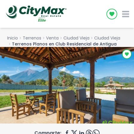
Icon desc
Inicio
chevron_right
Terrenos
chevron_right
Venta
chevron_right
Ciudad Vieja
chevron_right
Ciudad Vieja
chevron_right
Terrenos Planos en Club Residencial de Antigua
Comparte: