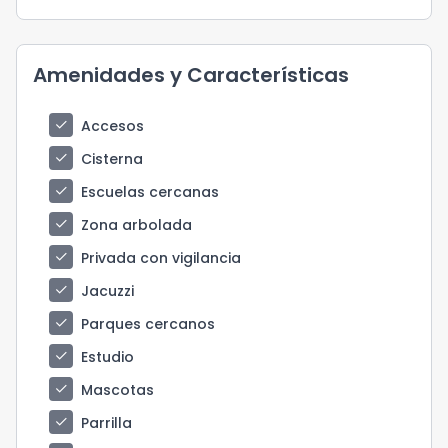
Amenidades y Características
check
Accesos
check
Cisterna
check
Escuelas cercanas
check
Zona arbolada
check
Privada con vigilancia
check
Jacuzzi
check
Parques cercanos
check
Estudio
check
Mascotas
check
Parrilla