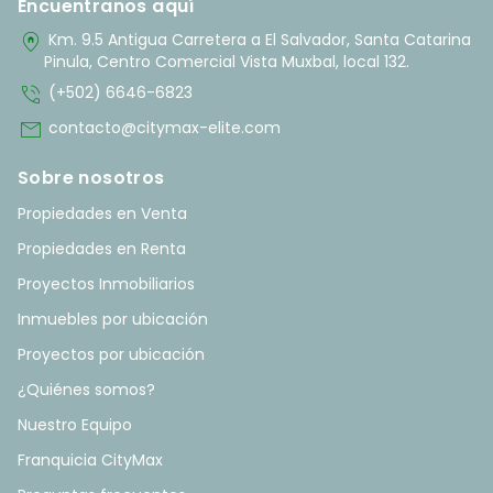
Encuentranos aquí
home_pin
Km. 9.5 Antigua Carretera a El Salvador, Santa Catarina
Pinula, Centro Comercial Vista Muxbal, local 132.
phone_in_talk
(+502) 6646-6823
mail
contacto@citymax-elite.com
Sobre nosotros
Propiedades en Venta
Propiedades en Renta
Proyectos Inmobiliarios
Inmuebles por ubicación
Proyectos por ubicación
¿Quiénes somos?
Nuestro Equipo
Franquicia CityMax