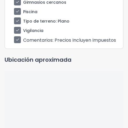
check
Gimnasios cercanos
check
Piscina
check
Tipo de terreno
: Plano
check
Vigilancia
Comentarios
: Precios Incluyen Impuestos
check
Ubicación aproximada