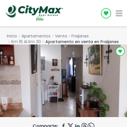
Icon desc
Inicio
chevron_right
Apartamentos
chevron_right
Venta
chevron_right
Fraijanes
chevron_right
Km 16 Al Km 30
chevron_right
Apartamento en venta en Fraijanes
Comparte: