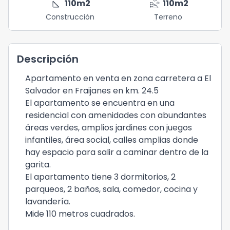
square_foot
landslide
110
m2
110
m2
Construcción
Terreno
Descripción
Apartamento en venta en zona carretera a El
Salvador en Fraijanes en km. 24.5
El apartamento se encuentra en una
residencial con amenidades con abundantes
áreas verdes, amplios jardines con juegos
infantiles, área social, calles amplias donde
hay espacio para salir a caminar dentro de la
garita.
El apartamento tiene 3 dormitorios, 2
parqueos, 2 baños, sala, comedor, cocina y
lavandería.
Mide 110 metros cuadrados.