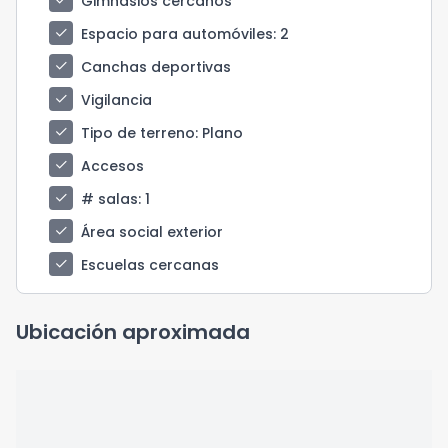
check
Gimnasios cercanos
check
Espacio para automóviles
: 2
check
Canchas deportivas
check
Vigilancia
check
Tipo de terreno
: Plano
check
Accesos
check
# salas
: 1
check
Área social exterior
check
Escuelas cercanas
Ubicación aproximada