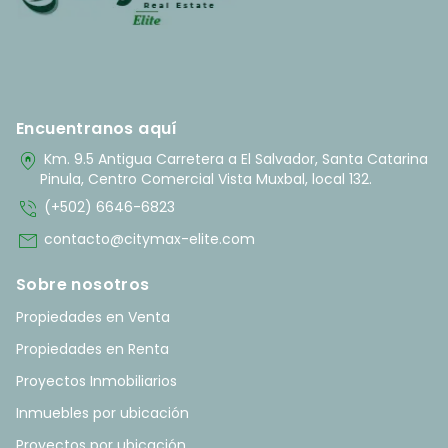
Encuentranos aquí
home_pin
Km. 9.5 Antigua Carretera a El Salvador, Santa Catarina
Pinula, Centro Comercial Vista Muxbal, local 132.
phone_in_talk
(+502) 6646-6823
mail
contacto@citymax-elite.com
Sobre nosotros
Propiedades en Venta
Propiedades en Renta
Proyectos Inmobiliarios
Inmuebles por ubicación
Proyectos por ubicación