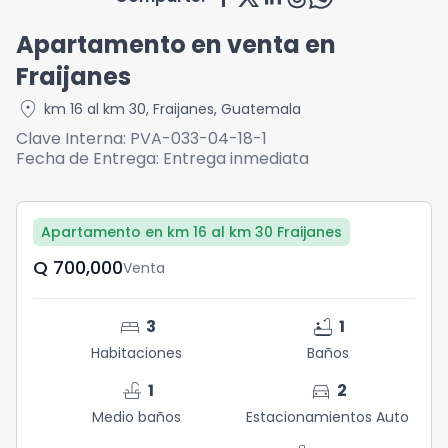
Apartamento en venta en
Fraijanes
location_on
km 16 al km 30
,
Fraijanes
,
Guatemala
Clave Interna:
PVA-033-04-18-1
Fecha de Entrega:
Entrega inmediata
Apartamento en km 16 al km 30 Fraijanes
Q	700,000
Venta
bed
bathtub
3
1
Habitaciones
Baños
faucet
directions_car
1
2
Medio baños
Estacionamientos Auto