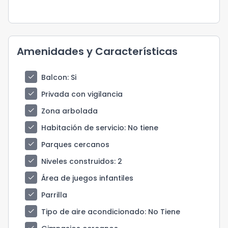
Amenidades y Características
check
Balcon
: Si
check
Privada con vigilancia
check
Zona arbolada
check
Habitación de servicio
: No tiene
check
Parques cercanos
check
Niveles construidos
: 2
check
Área de juegos infantiles
check
Parrilla
check
Tipo de aire acondicionado
: No Tiene