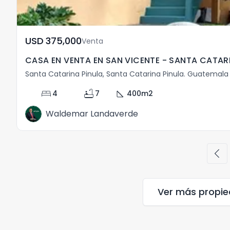
USD	375,000
Venta
CASA EN VENTA EN SAN VICENTE - SANTA CATARI
Santa Catarina Pinula, Santa Catarina Pinula. Guatemala
bed
bathtub
square_foot
4
7
400
m2
Waldemar Landaverde
chevron_left
Ver más propi