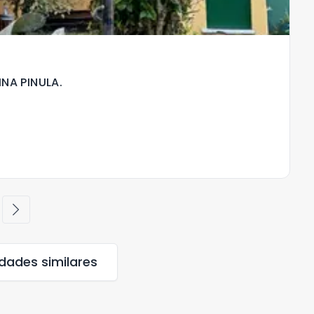
NA PINULA.
chevron_right
edades
similares