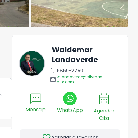
Waldemar
Landaverde
call
5859-2759
w.landaverde@citymax-
email
elite.com
2
sms
calendar_month
n
Mensaje
WhatsApp
Agendar
Cita
favorite
Agregar a favoritos