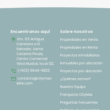
Encuentranos aquí
Sobre nosotros
home_pin
Km. 9.5 Antigua
Propiedades en Venta
Carretera a El
Propiedades en Renta
Salvador, Santa
Catarina Pinula,
Proyectos Inmobiliarios
Centro Comercial
Inmuebles por ubicación
Vista Muxbal, local 132.
phone_in_talk
(+502) 6646-6823
Proyectos por ubicación
mail
contacto@citymax-
¿Quiénes somos?
elite.com
Nuestro Equipo
Franquicia CityMax
Preguntas frecuentes