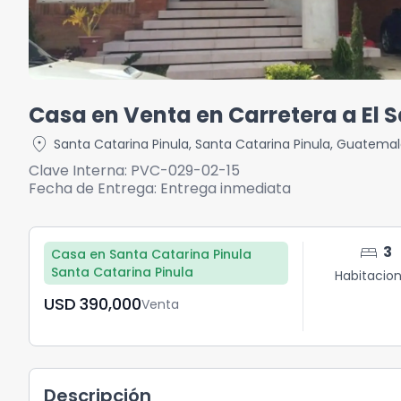
Casa en Venta en Carretera a El 
location_on
Santa Catarina Pinula
,
Santa Catarina Pinula
,
Guatemal
Clave Interna:
PVC-029-02-15
Fecha de Entrega:
Entrega inmediata
bed
3
Casa en Santa Catarina Pinula
Santa Catarina Pinula
Habitacio
USD	390,000
Venta
Descripción