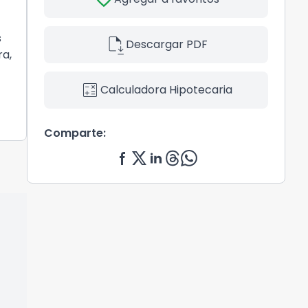
s
file_save
Descargar PDF
ra,
calculate
Calculadora Hipotecaria
Comparte: