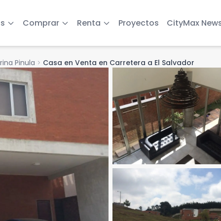
s
Comprar
Renta
Proyectos
CityMax New
ina Pinula
chevron_right
Casa en Venta en Carretera a El Salvador