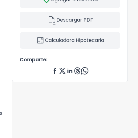
file_save
Descargar PDF
calculate
Calculadora Hipotecaria
Comparte:
es
a