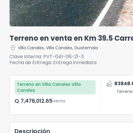
Terreno en venta en Km 39.5 Carre
location_on
Villa Canales
,
Villa Canales
,
Guatemala
Clave Interna:
PVT-041-06-21-3
Fecha de Entrega:
Entrega inmediata
landslide
83848.
Terreno en Villa Canales Villa
Canales
Terreno
Q	7,476,012.65
Venta
Descripción