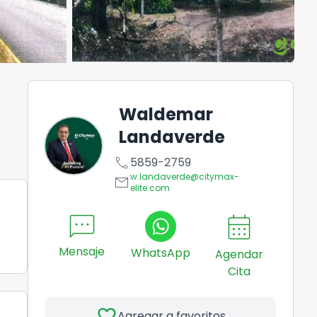
Waldemar
Landaverde
call
5859-2759
w.landaverde@citymax-
email
elite.com
sms
calendar_month
Mensaje
WhatsApp
Agendar
Cita
favorite
Agregar a favoritos