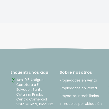
Encuentranos aquí
Sobre nosotros
home_pin
Km. 9.5 Antigua
Propiedades en Venta
Carretera a El
Propiedades en Renta
Salvador, Santa
Catarina Pinula,
Proyectos Inmobiliarios
Centro Comercial
Inmuebles por ubicación
Vista Muxbal, local 132.